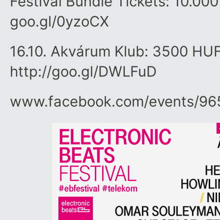
Festival Bundle Tickets: 10.00
goo.gl/​0yzoCX
16.10. Akvárum Klub: 3500 HU
http://goo.gl/DWLFuD
www.facebook.com/​events/​96