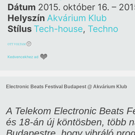
Dátum
2015. október 16. – 201
Helyszín
Akvárium Klub
Stílus
Tech-house
,
Techno
OTT VOLTAM
Kedvencekhez ad
Electronic Beats Festival Budapest @ Akvárium Klub
A Telekom Electronic Beats Fe
és 18-án új köntösben, több 
Budapestre, hogy vibráló pro