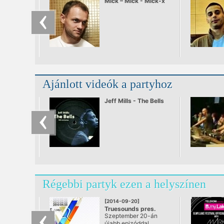
Mick – Mick - Mick-x
Ajánlott videók a partyhoz
Jeff Mills - The Bells
Régebbi partyk ezen a helyszínen
[2014-09-20]
Truesounds pres.
Szeptember 20-án
LAKE PEOPLE & ALEX
újabb epizóddal
NIGGEMANN