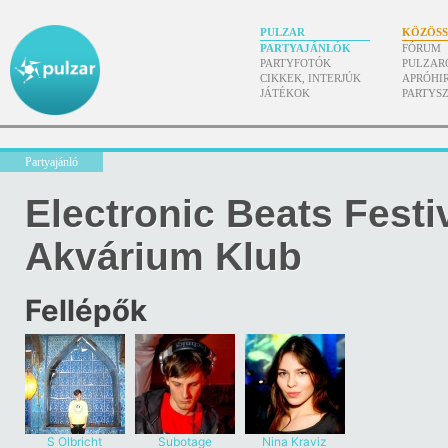
PULZAR
KÖZÖS
PARTYAJÁNLÓK
FÓRUM
PARTYFOTÓK
PULZAR
CIKKEK, INTERJÚK
APRÓHI
JÁTÉKOK
PARTYS
Partyajánló
Electronic Beats Fest
Akvárium Klub
Fellépők
S Olbricht
Subotage
Nina Kraviz