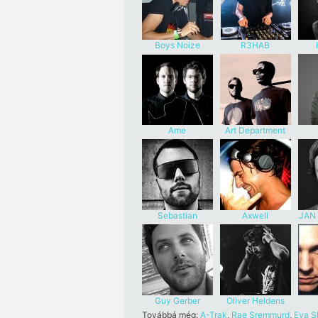
Boys Noize
R3HAB
Ame
Art Department
Sebastian
Axwell
JAN
Ingrosso
Guy Gerber
Oliver Heldens
Továbbá még:
A-Trak
,
Rae Sremmurd
,
Eva S