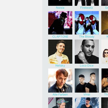
Noisia
Firebeatz
Se
CLAPTONE
The Bloody
K
Beetroots
Netsky
Loco Dice
Alle Farben
Vinai
Th