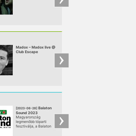
Madox – Madox live @
Moti Brothers – Mot
Club Escape
Brothers - mix for
2009.10.10
pulzar
Balaton
Balato
[2023-06-28]
[2022-06-29]
Sound 2023
Sound 2022
Magyarország
Magyarország
@ Zamárdi
@ Zamárdi
legmenőbb tóparti
legmenőbb tóparti
fesztiválja, a Balaton
fesztiválja, a Balato
Sound június végén
Sound két év kihag
ismét visszatér
után végre visszatér