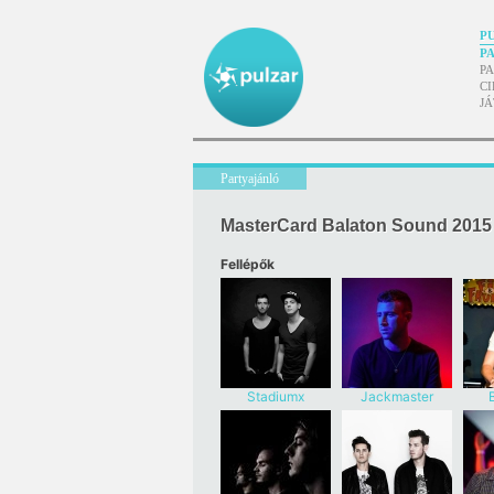
P
P
P
CI
J
Partyajánló
MasterCard Balaton Sound 2015
Fellépők
Stadiumx
Jackmaster