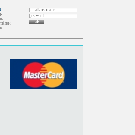
B
ÓK
OK
ok
TÉSEK
ÓK