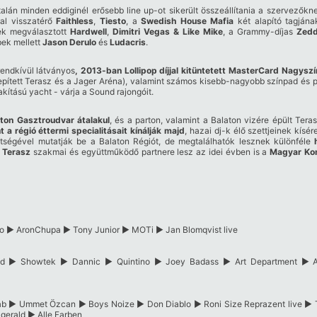
alán minden eddiginél erősebb line up-ot sikerült összeállítania a szervezőkn
val visszatérő
Faithless
,
Tiesto
, a
Swedish House Mafia
két alapító tagjána
nek megválasztott
Hardwell
,
Dimitri Vegas & Like Mike
, a Grammy-díjas
Zed
bek mellett
Jason Derulo
és
Ludacris
.
rendkívül látványos
, 2013-ban Lollipop díjjal kitüntetett MasterCard Nagysz
epített Terasz és a Jager Aréna), valamint számos kisebb-nagyobb színpad és p
akítású yacht - várja a Sound rajongóit.
ton Gasztroudvar átalakul
, és a parton, valamint a Balaton vizére épült Ter
t
a régió éttermi specialitásait kínálják majd
, hazai dj-k élő szettjeinek kís
gítségével mutatják be a Balaton Régiót, de megtalálhatók lesznek különféle
 Terasz
szakmai és együttműködő partnere lesz az idei évben is a
Magyar Ko
ro ► AronChupa ► Tony Junior ► MOTi ► Jan Blomqvist live
d ► Showtek ► Dannic ► Quintino ► Joey Badass ► Art Department ► Ame 
b ► Ummet Özcan ► Boys Noize ► Don Diablo ► Roni Size Reprazent live ► Th
gerald ► Alle Farben