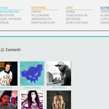
ULZAR
KÖZÖSSÉG
ZENE
EGYÉ
ARTYAJÁNLÓK
FÓRUM
ZENÉK
VIDE
ARTYFOTÓK
PULZAROSOK
LEMEZAJÁNLÓK
KLUB
KKEK, INTERJÚK
APRÓHIRDETÉS
MŰVÉSZEK
LETÖL
ÁTÉKOK
PARTYSZERVEZŐK
ZENEI STÍLUSOK
RÁDI
 @ Zamárdi
Bakermat
Teddy Killerz
Alix Perez