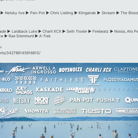
► Netsky live ► Pan-Pot ► Chris Liebing ► Klingande ► Skream ► The Bloody 
ade ► Laidback Luke ► Charli XCX ► Seth Troxler ► Firebeatz ► Noisia, Alix 
aw ► Rae Sremmurd ► A-Trak
u
ts/​342786145916810/​