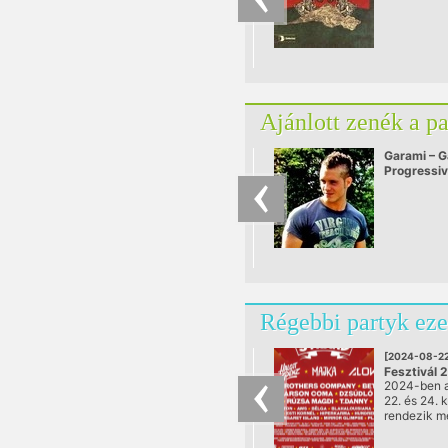
Ajánlott zenék a p
Garami – G
Progressi
Régebbi partyk eze
[2024-08-22
Fesztivál 
2024-ben 
@ Zamárdi
22. és 24. 
rendezik m
STRAND fes
magyar kö