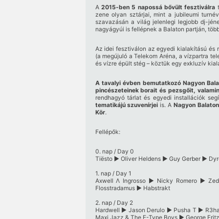
A
2015-ben 5 napossá bővült fesztiválra
t
zene olyan sztárjai, mint a jubileumi turné
szavazásán a világ jelenlegi legjobb dj-jé
nagyágyúi is fellépnek a Balaton partján, töb
Az idei fesztiválon az egyedi kialakítású és 
(a megújuló a Telekom Aréna, a vízpartra tel
és vízre épült stég – köztük egy exkluzív kial
A tavalyi évben bemutatkozó Nagyon Bala
pincészeteinek borait és pezsgőit, valamin
rendhagyó tárlat és egyedi installációk se
tematikájú szuvenírjei
is. A
Nagyon Balaton
Kör
.
Fellépők:
0. nap / Day 0
Tiësto ► Oliver Heldens ► Guy Gerber ► Dy
1. nap / Day 1
Axwell Λ Ingrosso ► Nicky Romero ► Zed
Flosstradamus ► Habstrakt
2. nap / Day 2
Hardwell ► Jason Derulo ► Pusha T ► R3ha
Maxi Jazz & The E-Type Boys ► George Fritz