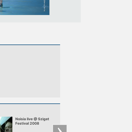
Noisia live @ Sziget
Tiësto - Adagio for
Festival 2008
Strings (Live)