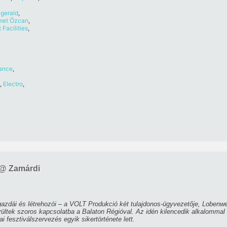
zgerald
,
et Özcan
,
t Facilities
,
ance
,
,
Electro
,
 @ Zamárdi
zdái és létrehozói – a VOLT Produkció két tulajdonos-ügyvezetője, Lobenwei
erültek szoros kapcsolatba a Balaton Régióval. Az idén kilencedik alkalomm
 fesztiválszervezés egyik sikertörténete lett.