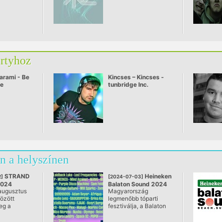
artyhoz
arami - Be
Kincses – Kincses -
ve
tunbridge Inc.
n a helyszínen
STRAND
Heineken
]
[2024-07-03]
2024
Balaton Sound 2024
augusztus
Magyarország
@ Zamárdi
között
legmenőbb tóparti
eg a
fesztiválja, a Balaton
ztivált. A
Sound július elején
nnyűzene
ismét visszatér