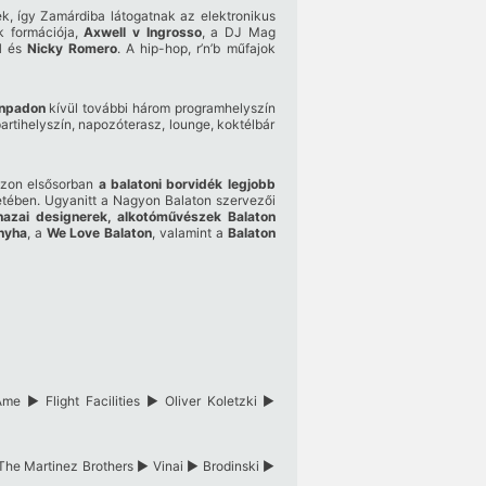
ek, így Zamárdiba látogatnak az elektronikus
k formációja,
Axwell v Ingrosso
, a DJ Mag
d
és
Nicky Romero
. A hip-hop, r’n’b műfajok
ínpadon
kívül további három programhelyszín
artihelyszín, napozóterasz, lounge, koktélbár
aszon elsősorban
a balatoni borvidék legjobb
éretében. Ugyanitt a Nagyon Balaton szervezői
hazai designerek, alkotóművészek Balaton
nyha
, a
We Love Balaton
, valamint a
Balaton
► Flight Facilities ► Oliver Koletzki ►
e Martinez Brothers ► Vinai ► Brodinski ►