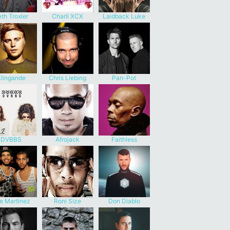
th Troxler
Charli XCX
Laidback Luke
lingande
Chris Liebing
Pan-Pot
DVBBS
Afrojack
Faithless
e Martinez
Roni Size
Don Diablo
Brothers