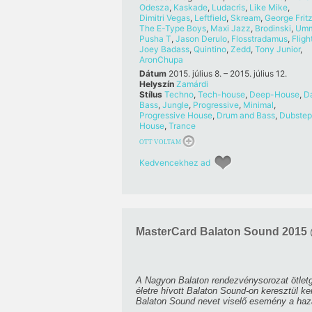
Odesza
,
Kaskade
,
Ludacris
,
Like Mike
,
Dimitri Vegas
,
Leftfield
,
Skream
,
George Frit
The E-Type Boys
,
Maxi Jazz
,
Brodinski
,
Umm
Pusha T
,
Jason Derulo
,
Flosstradamus
,
Fligh
Joey Badass
,
Quintino
,
Zedd
,
Tony Junior
,
AronChupa
Dátum
2015. július 8. – 2015. július 12.
Helyszín
Zamárdi
Stílus
Techno
,
Tech-house
,
Deep-House
,
D
Bass
,
Jungle
,
Progressive
,
Minimal
,
Progressive House
,
Drum and Bass
,
Dubstep
House
,
Trance
OTT VOLTAM
Kedvencekhez ad
MasterCard Balaton Sound 2015
A Nagyon Balaton rendezvénysorozat ötletga
életre hívott Balaton Sound-on keresztül k
Balaton Sound nevet viselő esemény a hazai