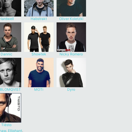
Hardwell
Habstrakt
Oliver Koletzki
Dannic
Showtek
Nicky Romero
 BLOMQVIST
MOTi
Dyro
Tiësto
haw
,
Elliphant
,