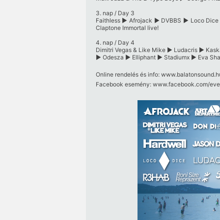
3. nap / Day 3
Faithless ► Afrojack ► DVBBS ► Loco Dice 
Claptone Immortal live!
4. nap / Day 4
Dimitri Vegas & Like Mike ► Ludacris ► Kask
► Odesza ► Elliphant ► Stadiumx ► Eva Sh
Online rendelés és info:
www.balatonsound.h
Facebook esemény:
www.facebook.com/​even