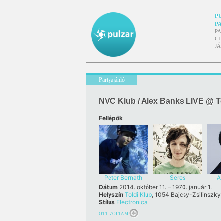
P
P
P
CI
J
Partyajánló
NVC Klub / Alex Banks LIVE @ T
Fellépők
Peter Bernath
Seres
A
Dátum
2014. október 11. – 1970. január 1.
Helyszín
Toldi Klub
, 1054 Bajcsy-Zsilinszky
Stílus
Electronica
OTT VOLTAM