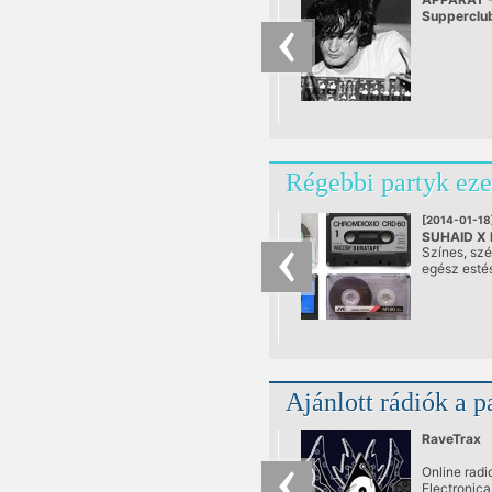
Supperclub
Régebbi partyk eze
[2014-01-18
SUHAID X 
Színes, sz
CRIMSON
egész estés
@ Toldi Kl
Ajánlott rádiók a p
RaveTrax
Online radio
Electronica