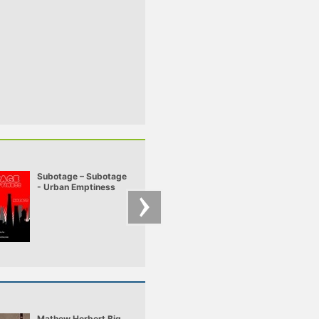
Subotage – Subotage
cyberci - liquid life
- Urban Emptiness
forms
mix
Mathew Herbert Big
Depeche Mode -