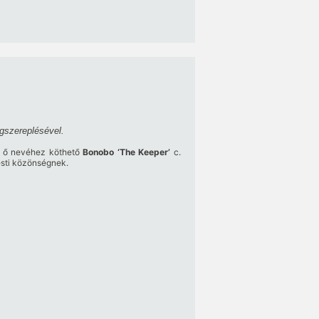
égszereplésével.
az ő nevéhez köthető
Bonobo ‘The Keeper’
c.
esti közönségnek.