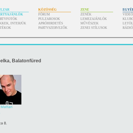
ULZAR
KÖZÖSSÉG
ZENE
EGYÉ
ARTYAJÁNLÓK
FÓRUM
ZENÉK
VIDE
ARTYFOTÓK
PULZAROSOK
LEMEZAJÁNLÓK
KLUB
KKEK, INTERJÚK
APRÓHIRDETÉS
MŰVÉSZEK
LETÖL
ÁTÉKOK
PARTYSZERVEZŐK
ZENEI STÍLUSOK
RÁDI
elka, Balatonfüred
Mattan
h
a 8.