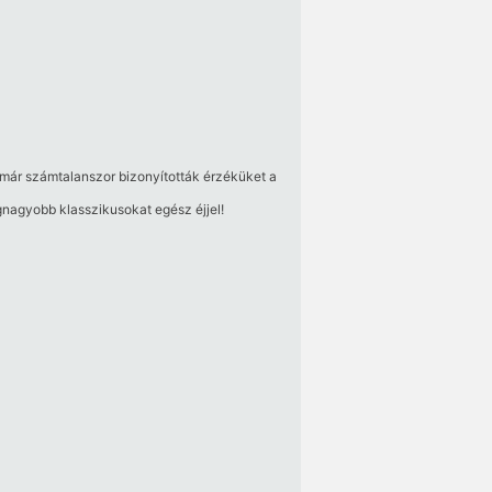
k már számtalanszor bizonyították érzéküket a
gnagyobb klasszikusokat egész éjjel!