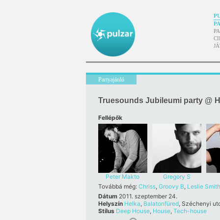
P
P
P
CI
J
Partyajánló
Truesounds Jubileumi party @ H
Fellépők
Peter Makto
Gregory S
Továbbá még:
Chriss
,
Groovy B
,
Leslie Smit
Dátum
2011. szeptember 24.
Helyszín
Helka
,
Balatonfüred
, Széchenyi utc
Stílus
Deep House
,
House
,
Tech-house