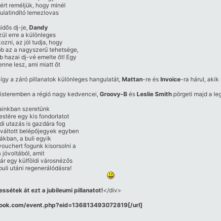
zért reméljük, hogy minél
gulatindító lemezlovas
idős dj-je,
Dandy
zül erre a különleges
ozni, az jól tudja, hogy
b az a nagyszerű tehetsége,
 hazai dj-vé emelte őt! Egy
nne lesz, ami miatt őt
így a záró pillanatok különleges hangulatát,
Mattan
-re és
Invoice
-ra hárul, aki
kisteremben a régió nagy kedvencei,
Groovy-B
és
Leslie Smith
pörgeti majd a le
jainkban szeretünk
estére egy kis fondorlatot
di utazás is gazdára fog
gváltott belépőjegyek egyben
ákban, a buli egyik
vouchert fogunk kisorsolni a
 jóvoltából, amit
ár egy külföldi városnézős
uli utáni regenerálódásra!
ssétek át ezt a jubileumi pillanatot!
</div>
ebook.com/​event.php?eid=136813493072819[/​url]