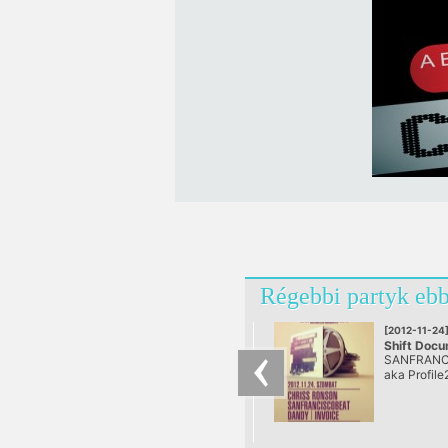
Régebbi partyk ebb
[2012-11-24
Shift Docu
SANFRANC
Tour
aka Profile
@ Helka,
Balatonfür