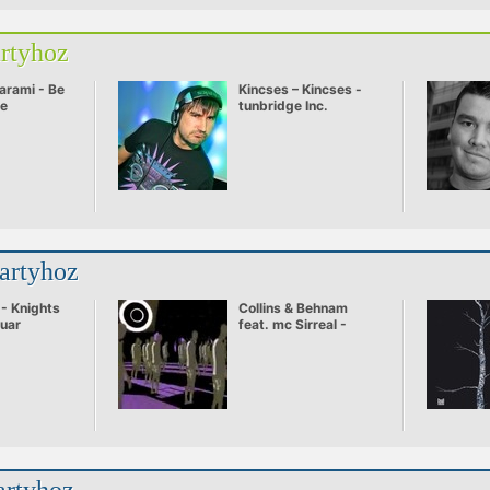
artyhoz
arami - Be
Kincses – Kincses -
ve
tunbridge Inc.
partyhoz
 - Knights
Collins & Behnam
uar
feat. mc Sirreal -
Power Recycling