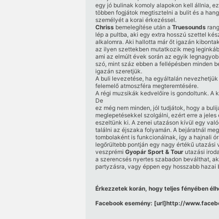
egy jó bulinak komoly alapokon kell állnia, e
többen fogjátok megtisztelni a bulit és a han
személyét a korai érkezéssel.
Chriss
bemelegítése után a
Truesounds
rang
lép a pultba, aki egy extra hosszú szettel kés
alkalomra. Aki hallotta már őt igazán kibontak
az ilyen szettekben mutatkozik meg leginkáb
ami az elmúlt évek során az egyik legnagyobb
szó, mint száz ebben a fellépésben minden be
igazán szeretjük.
A buli levezetése, ha egyáltalán nevezhetjük 
felemelő atmoszféra megteremtésére.
A régi muzsikák kedvelőire is gondoltunk. A 
De
ez még nem minden, jól tudjátok, hogy a buli
meglepetésekkel szolgálni, ezért erre a jeles 
eszeltünk ki. A zenei utazáson kívül egy való
találni az éjszaka folyamán. A bejáratnál me
tombolaként is funkcionálnak, így a hajnali ór
legőrültebb pontján egy nagy értékű utazási 
veszprémi
Gyopár Sport & Tour
utazási iroda
a szerencsés nyertes szabadon beválthat, ak
partyzásra, vagy éppen egy hosszabb hazai b
Érkezzetek korán, hogy teljes fényében élhe
Facebook esemény:
[url]http:/​/​www.fac