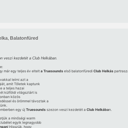
lka, Balatonfüred
n veszi kezdetét a Club Helkában.
e:
y már egy teljes év eltelt
a Truesounds
első balatonfüredi
Club Helkás
partraszá
vakkal leírni azt a
iát, amit Tőletek kaptunk
e a teljes hazai
t külföldi világsztárt is
zonban közös
déssel és örömmel távoztak a
tünk.
temberben egy új
Truesounds
szezon veszi kezdetét a
Club Helkába
n.
etjük a minőségi warm
 klubélet egyik legnagyobb
nson
! Hisszük, hogy