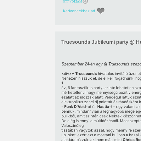
OTT VOLTAM
Kedvencekhez ad
Truesounds Jubileumi party @ He
Szeptember 24-én egy új Truesounds szezo
<div>A
Truesounds
hivatalos invitáló üzenet
Nehezen hisszük el, de el kell fogadnunk, hog
1
év, 6 fantasztikus party, szinte lehetetlen sza
mérhetetlenül nagy mennyiségű pozitív energ
ezalatt az időszak alatt. Vendégül láttuk szint
elektronikus zenei dj palettát és ráadásként ké
-
Funk D’Void
-ot és
Nastia
-t – egy valami a
bennük, mindannyian a legnagyobb megelége
bulikból, amit szintén csak Nektek köszönhe
De elég is ennyi a múltidézésből. Most szep
Valószínűleg
tisztában vagytok azzal, hogy mennyire szer
up-okat, ezért ezt a mostani buliban a hazai
alakjára bízzuk, aki nem más, mint
Chriss Ro