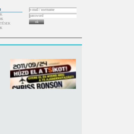
B
ÓK
OK
ok
TÉSEK
ÓK