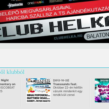
ől klubból
Night
]
[2012-10-22]
mentary on
Truesounds feat.
ISCOBEAT
Október 22-én hétfőn
Made Inn pres. Mihai
25
várunk mindenkit egy
Popoviciu (Cyclic) &
rendkívüli zenei
ed
Matthew Hoag
utazásra a
@ Helka,
balatonfüredi Club
Balatonfüred
Helkában!