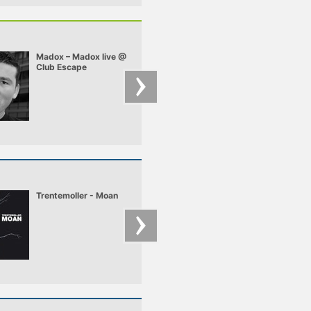
alkalommal.
megrendezésre kerü
már-már legendásn
mondható Club Hel
falai között.
Madox – Madox live @
Dandy – Dandy -
Club Escape
Exclusive mix for
2009.10.10
pulzar.hu
Trentemoller - Moan
Underworld - moan