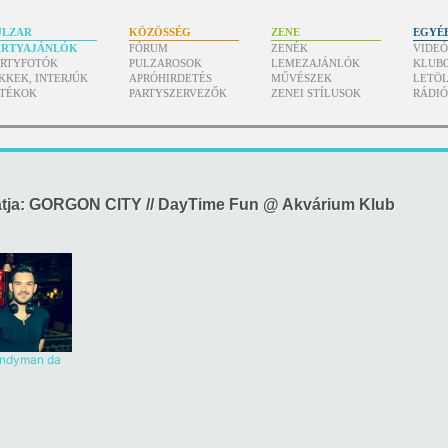
ULZAR
KÖZÖSSÉG
ZENE
EGYÉ
ARTYAJÁNLÓK
FÓRUM
ZENÉK
VIDE
ARTYFOTÓK
PULZAROSOK
LEMEZAJÁNLÓK
KLUB
KKEK, INTERJÚK
APRÓHIRDETÉS
MŰVÉSZEK
LETÖL
ÁTÉKOK
PARTYSZERVEZŐK
ZENEI STÍLUSOK
RÁDI
atja: GORGON CITY // DayTime Fun @ Akvárium Klub
ndyman da
Marquis