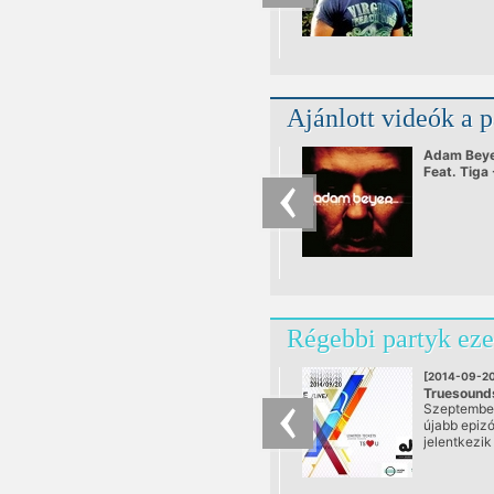
Ajánlott videók a 
Adam Beye
Feat. Tiga 
Heartbrea
Régebbi partyk eze
[2014-09-20
Truesounds
Szeptembe
LAKE PEOP
újabb epiz
NIGGEMA
jelentkezik
@ Akváriu
időszakban
sikereket e
TrueSounds