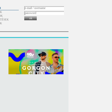
B
ÓK
OK
ok
TÉSEK
ÓK