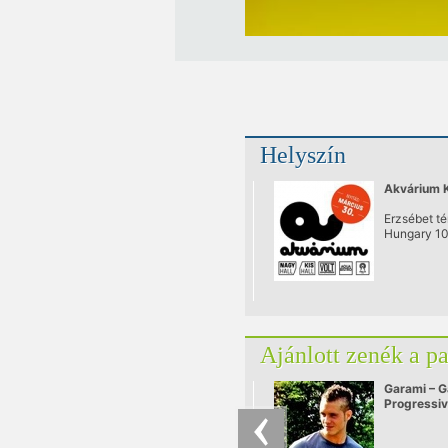
Helyszín
Akvárium 
Erzsébet té
Hungary 1
Ajánlott zenék a p
Garami – G
Progressi