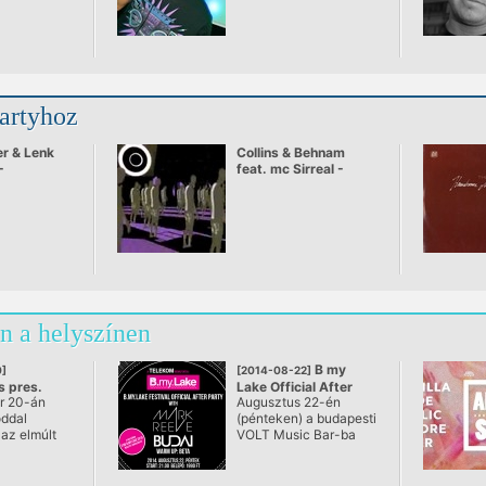
partyhoz
r & Lenk
Collins & Behnam
-
feat. mc Sirreal -
ker
Power Recycling
n a helyszínen
B my
]
[2014-08-22]
 pres.
Lake Official After
r 20-án
Augusztus 22-én
LE & ALEX
party
óddal
(pénteken) a budapesti
NN
@ Akvárium Klub
 az elmúlt
VOLT Music Bar-ba
m Klub
 kimagasló
(Budapest, Erzsébet
lérő
tér, Akvárium) egy “B
 klubest
my Lake After Partira”