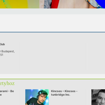
Klub
r Budapest,
051
artyhoz
arami - Be
Kincses – Kincses -
ve
tunbridge Inc.