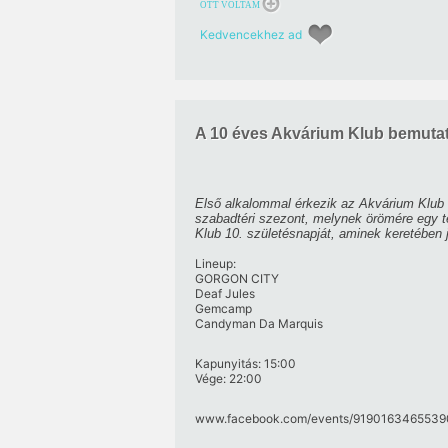
OTT VOLTAM
Kedvencekhez ad
A 10 éves Akvárium Klub bemuta
Első alkalommal érkezik az Akvárium Klub Te
szabadtéri szezont, melynek örömére egy t
Klub 10. születésnapját, aminek keretében
L
ineup:
GORGON CITY
Deaf Jules
Gemcamp
Candyman Da Marquis
Kapunyitás: 15:00
Vége: 22:00
www.facebook.com/​events/​91901634655390