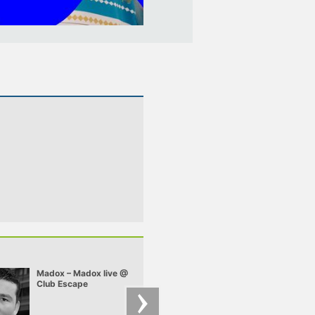
Madox – Madox live @
Chriss Ronson –
Club Escape
Chriss - Deep Felt 
2009.10.10
mix