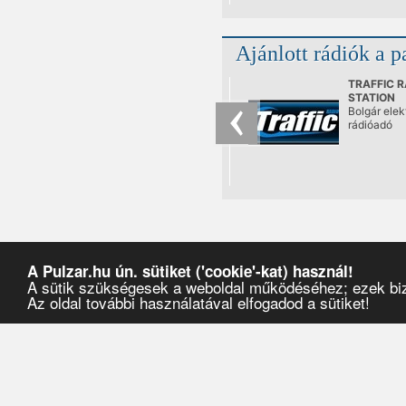
ezúttal az
Akváriumba
az eddigiek
Ajánlott rádiók a p
mindig nag
odafigyelés
választottá
TRAFFIC R
bulik vendé
STATION
de a mostan
Bolgár elek
még az edd
rádióadó
megszokott
merészebb
érdekeseb
produkcióka
meg.
A Pulzar.hu ún. sütiket ('cookie'-kat) használ!
A sütik szükségesek a weboldal működéséhez; ezek bizt
Az oldal további használatával elfogadod a sütiket!
Pulzar
›
Partyajánlók
›
2024
›
május
›
18
›
A 10 éves Akvárium Klub bemutatja: GORGON CITY // 