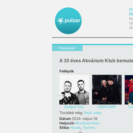
P
P
P
CI
J
Partyajánló
A 10 éves Akvárium Klub bemut
Fellépők
Gorgon City
GEMCAMP
Ca
Továbbá még:
Deaf Jules
Dátum
2024. május 18.
Helyszín
Akvárium Klub
Stílus
House
,
Techno