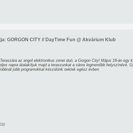
tja: GORGON CITY // DayTime Fun @ Akvárium Klub
raszára az angol elektronikus zenei duó, a Gorgon City! Május 18-án egy külö
eljes napra átalakítjuk majd a teraszunkat a város legmenőbb helyszínévé. G
 jobbnál jobb programokkal készülünk nektek egész évben.
2/​