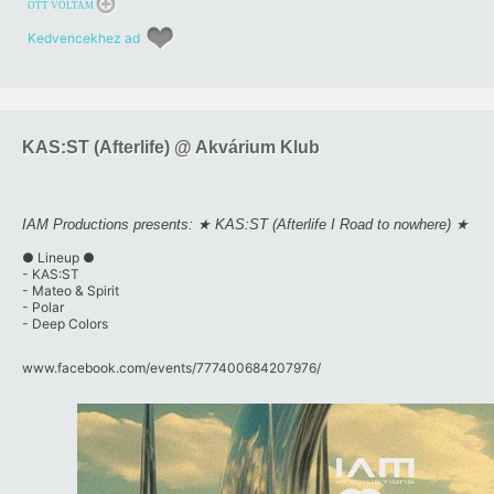
OTT VOLTAM
Kedvencekhez ad
KAS:ST (Afterlife) @ Akvárium Klub
IAM Productions presents: ★ KAS:ST (Afterlife I Road to nowhere) ★
● Lineup ●
- KAS:ST
- Mateo & Spirit
- Polar
- Deep Colors
www.facebook.com/​events/​777400684207976/​