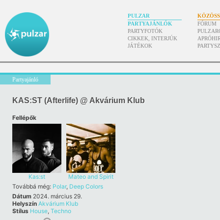
PULZAR
KÖZÖS
PARTYAJÁNLÓK
FÓRUM
PARTYFOTÓK
PULZAR
CIKKEK, INTERJÚK
APRÓHI
JÁTÉKOK
PARTYS
Partyajánló
KAS:ST (Afterlife) @ Akvárium Klub
Fellépők
Kas:st
Mateo and Spirit
Továbbá még:
Polar
,
Deep Colors
Dátum
2024. március 29.
Helyszín
Akvárium Klub
Stílus
House
,
Techno