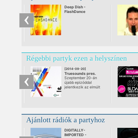
Deep Dish -
FlashDance
Régebbi partyk ezen a helyszínen
[2014-09-20]
Truesounds pres.
Szeptember 20-án
LAKE PEOPLE & ALEX
újabb epizóddal
NIGGEMANN
jelentkezik az elmúlt
@ Akvárium Klub
időszakban kimagasló
sikereket elérő
TrueSounds klubest
ezúttal az
Akváriumban! A srácok
az eddigiek során is
Ajánlott rádiók a partyhoz
mindig nagy
odafigyeléssel
választották ki a TS
DIGITALLY-
bulik vendégfellépőit,
IMPORTED -
de a mostani partin