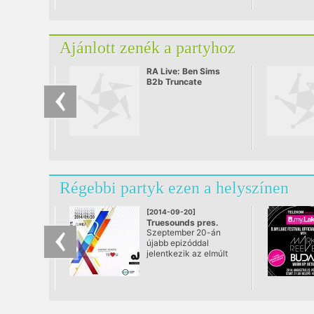
Ajánlott zenék a partyhoz
RA Live: Ben Sims
B2b Truncate
Régebbi partyk ezen a helyszínen
[2014-09-20]
Truesounds pres.
Szeptember 20-án
LAKE PEOPLE & ALEX
újabb epizóddal
NIGGEMANN
jelentkezik az elmúlt
@ Akvárium Klub
időszakban kimagasló
sikereket elérő
TrueSounds klubest
ezúttal az
Akváriumban! A srácok