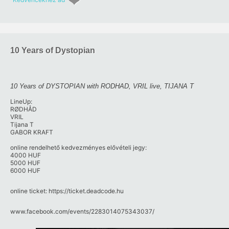
10 Years of Dystopian
10 Years of DYSTOPIAN with RODHAD, VRIL live, TIJANA T
LineUp:
RØDHÅD
VRIL
Tijana T
GABOR KRAFT
online rendelhető kedvezményes elővételi jegy:
4000 HUF
5000 HUF
6000 HUF
online ticket: https://ticket.deadcode.hu
www.facebook.com/​events/​2283014075343037/​