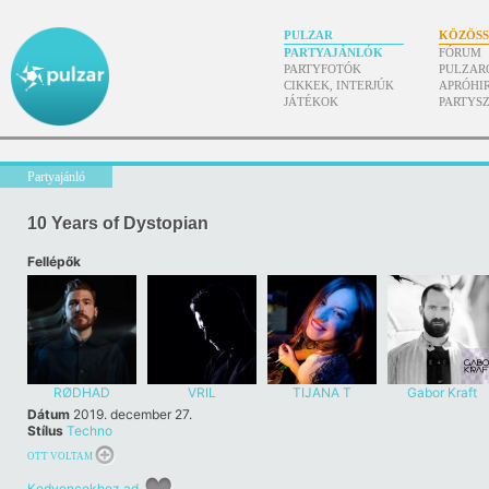
PULZAR
KÖZÖS
PARTYAJÁNLÓK
FÓRUM
PARTYFOTÓK
PULZAR
CIKKEK, INTERJÚK
APRÓHI
JÁTÉKOK
PARTYS
Partyajánló
10 Years of Dystopian
Fellépők
RØDHAD
VRIL
TIJANA T
Gabor Kraft
Dátum
2019. december 27.
Stílus
Techno
OTT VOLTAM
Kedvencekhez ad