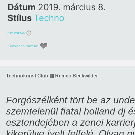
Beekwilder
Dátum
2019. március 8.
Stílus
Techno
OTT VOLTAM
Kedvencekhez ad
Technokunst Club ▩ Remco Beekwilder
Forgószélként tört be az und
szemtelenül fiatal holland dj
esztendejében a zenei karrier
kikerülve ívelt felfelé. Olya