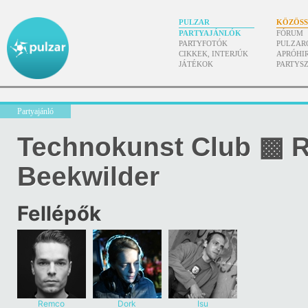
PULZAR
KÖZÖS
PARTYAJÁNLÓK
FÓRUM
PARTYFOTÓK
PULZAR
CIKKEK, INTERJÚK
APRÓHI
JÁTÉKOK
PARTYS
Partyajánló
Technokunst Club ▩ 
Beekwilder
Fellépők
Remco
Dork
Isu