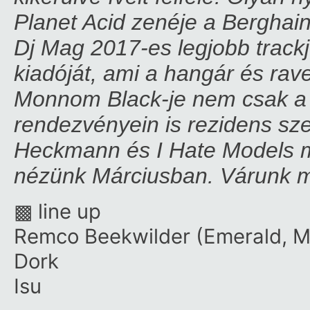
Planet Acid zenéje a Berghai
Dj Mag 2017-es legjobb trackj
kiadóját, ami a hangár és rave
Monnom Black-je nem csak a z
rendezvényein is rezidens sze
Heckmann és I Hate Models me
nézünk Márciusban. Várunk m
▩ line up
Remco Beekwilder (Emerald, M
Dork
Isu