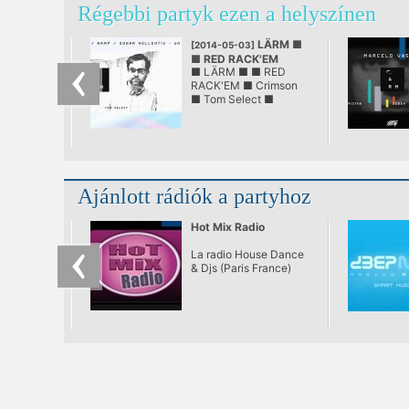
Régebbi partyk ezen a helyszínen
LÄRM ■
[2014-05-03]
■ RED RACK'EM
■ LÄRM ■ ■ RED
@ LÄRM
RACK'EM ■ Crimson
■ Tom Select ■
Ajánlott rádiók a partyhoz
Hot Mix Radio
La radio House Dance
& Djs (Paris France)