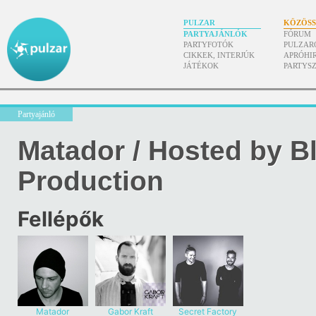
PULZAR
KÖZÖS
PARTYAJÁNLÓK
FÓRUM
PARTYFOTÓK
PULZAR
CIKKEK, INTERJÚK
APRÓHI
JÁTÉKOK
PARTYS
Partyajánló
Matador / Hosted by 
Production
Fellépők
Matador
Gabor Kraft
Secret Factory