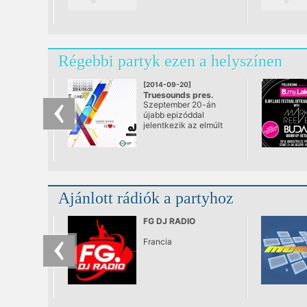
Régebbi partyk ezen a helyszínen
[2014-09-20]
Truesounds pres.
Szeptember 20-án
LAKE PEOPLE & ALEX
újabb epizóddal
NIGGEMANN
jelentkezik az elmúlt
@ Akvárium Klub
időszakban kimagasló
sikereket elérő
TrueSounds klubest
ezúttal az
Akváriumban! A srácok
az eddigiek során is
Ajánlott rádiók a partyhoz
mindig nagy
odafigyeléssel
választották ki a TS
FG DJ RADIO
bulik vendégfellépőit,
de a mostani partin
Francia
még az eddig
megszokottaknál is
merészebb és
érdekesebb
produkciókat invitáltak
meg.