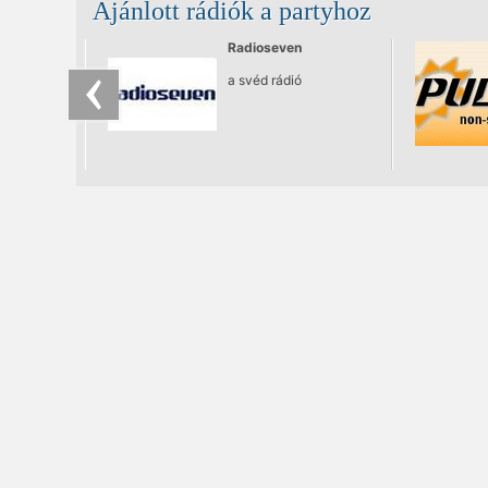
Ajánlott rádiók a partyhoz
Lágymányosi híd budai
oldalán a Track
Terrace, immár
Radioseven
másodjára.
a svéd rádió