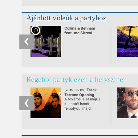
Ajánlott videók a partyhoz
Collins & Behnam
feat. mc Sirreal -
Power Recycling
Régebbi partyk ezen a helyszínen
Track
[2015-05-09]
Terrace Opening
A fővárosi élet május
Fiesta
kilenctől ismét
@ Track Terrace
felbolydul majd,
ugyanis nyáron egy
igen erős szabadtéri
klubbal bővül az
elektronikus zenei
kínálat, ekkor nyitja
meg kapuit a