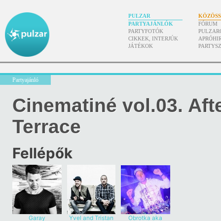
PULZAR
KÖZÖS
PARTYAJÁNLÓK
FÓRUM
PARTYFOTÓK
PULZAR
CIKKEK, INTERJÚK
APRÓHI
JÁTÉKOK
PARTYS
Partyajánló
Cinematiné vol.03. Aft
Terrace
Fellépők
Garay
Yvel and Tristan
Obrotka aka