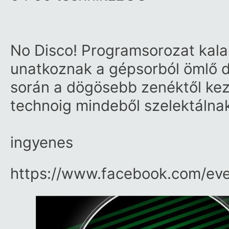
No Disco! Programsorozat kala
unatkoznak a gépsorból ömlő di
során a dögösebb zenéktől kez
technoig mindeből szelektálnak
ingyenes
https:/​/​www.facebook.com/​ev