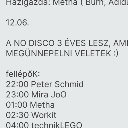
Házigazda: Metha ( Burn, Adida
12.06.
A NO DISCO 3 ÉVES LESZ, A
MEGÜNNEPELNI VELETEK :)
fellépőK:
22:00 Peter Schmid
23:00 Mira JoO
01:00 Metha
02:30 Workit
04:00 technikLEGO