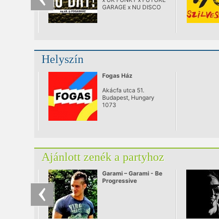
Budapest
GARAGE x NU DISCO
Helyszín
Fogas Ház
Akácfa utca 51.
Budapest, Hungary
1073
Ajánlott zenék a partyhoz
Garami – Garami - Be
Progressive