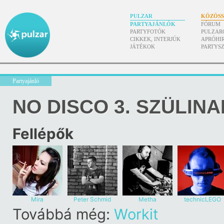
PULZAR
KÖZÖS
PARTYAJÁNLÓK
FÓRUM
PARTYFOTÓK
PULZAR
CIKKEK, INTERJÚK
APRÓHI
JÁTÉKOK
PARTYS
Partyajánló
NO DISCO 3. SZÜLINA
Fellépők
Mira
Peter Schmid
Metha
technicLEGO
Továbbá még:
Workit