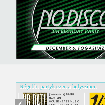
Régebbi partyk ezen a helyszínen
BANG
[2014-04-18]
Dat?! #3
HOUSE x BASS MUSIC
@ Fogasház,
x UK FUNKY x FUTURE