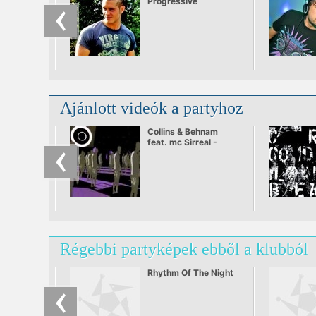
Progressive
Ajánlott videók a partyhoz
Collins & Behnam
feat. mc Sirreal -
Power Recycling
Régebbi partyképek ebből a klubból
Rhythm Of The Night