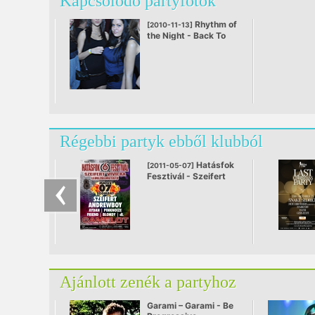
Kapcsolódó partyfotók
Rhythm of
[2010-11-13]
the Night - Back To
The Future
Régebbi partyk ebből klubból
Hatásfok
[2011-05-07]
Fesztivál - Szeifert
Viviera
lemezbemutató
@ Campus Klub,
Dunaújváros
Ajánlott zenék a partyhoz
Garami – Garami - Be