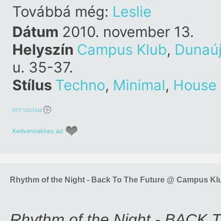
Továbbá még:
Leslie
Dátum
2010. november 13.
Helyszín
Campus Klub
,
Dunaúj
u. 35-37.
Stílus
Techno
,
Minimal
,
House
OTT VOLTAM
Kedvencekhez ad
Rhythm of the Night - Back To The Future @ Campus Kl
Rhythm of the Night - BACK