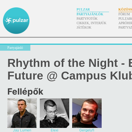
PULZAR
KÖZÖS
PARTYAJÁNLÓK
FÓRUM
PARTYFOTÓK
PULZAR
CIKKEK, INTERJÚK
APRÓHI
JÁTÉKOK
PARTYS
Partyajánló
Rhythm of the Night -
Future @ Campus Klub
Fellépők
Jay Lumen
Elexi
Gergelyfi