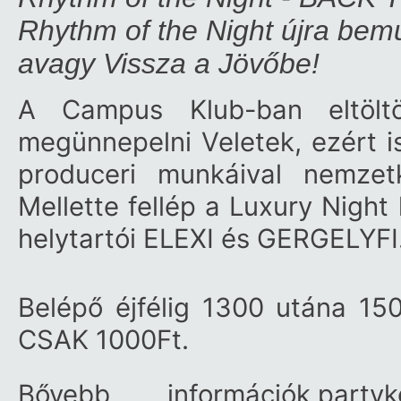
Rhythm of the Night újra be
avagy Vissza a Jövőbe!
A Campus Klub-ban eltöltöt
megünnepelni Veletek, ezért i
produceri munkáival nemzet
Mellette fellép a Luxury Night
helytartói ELEXI és GERGELYFI
Belépő éjfélig 1300 utána 15
CSAK 1000Ft.
Bővebb információk,party