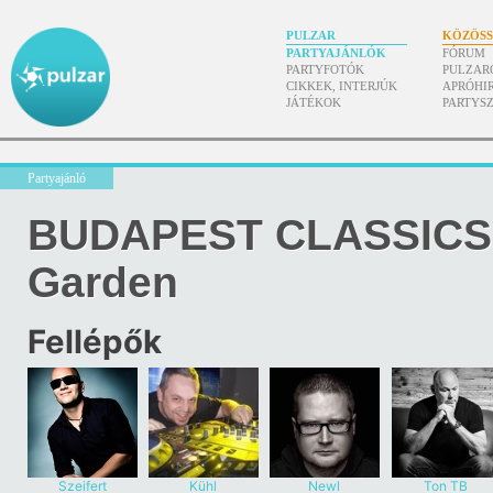
PULZAR
KÖZÖS
PARTYAJÁNLÓK
FÓRUM
PARTYFOTÓK
PULZAR
CIKKEK, INTERJÚK
APRÓHI
JÁTÉKOK
PARTYS
Partyajánló
BUDAPEST CLASSICS
Garden
Fellépők
Szeifert
Kühl
Newl
Ton TB