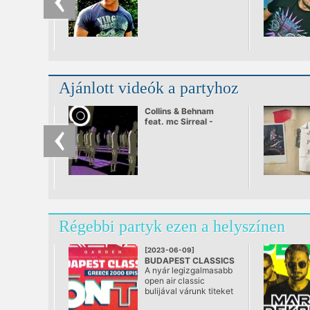
Ajánlott videók a partyhoz
Collins & Behnam
feat. mc Sirreal -
Power Recycling
Régebbi partyk ezen a helyszínen
[2023-06-09]
BUDAPEST CLASSICS
A nyár legizgalmasabb
@ Arena Garden
open air classic
bulijával várunk titeket
a megújult Aréna