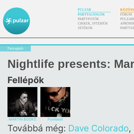
PULZAR
KÖZÖS
PARTYAJÁNLÓK
FÓRUM
PARTYFOTÓK
PULZAR
CIKKEK, INTERJÚK
APRÓHI
JÁTÉKOK
PARTYS
Partyajánló
Nightlife presents: Ma
Fellépők
MARTIN BOOKS
Purebeat
Továbbá még:
Dave Colorado
,