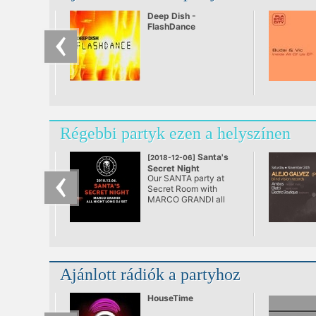
Deep Dish -
FlashDance
Régebbi partyk ezen a helyszínen
Santa's
[2018-12-06]
Secret Night
Our SANTA party at
Secret Room with
MARCO GRANDI all
night long exclusive Dj
set...
Ajánlott rádiók a partyhoz
HouseTime