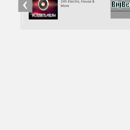
24h Electro, House &
More