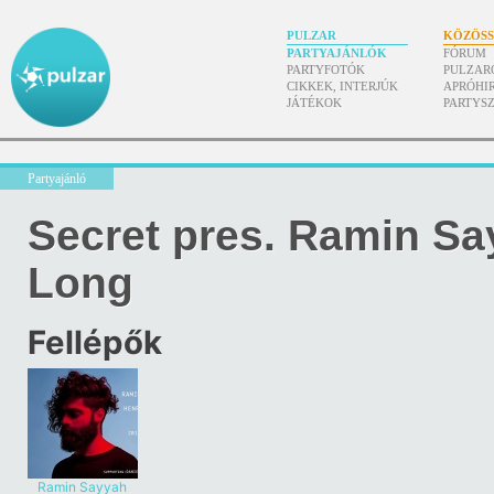
PULZAR
KÖZÖS
PARTYAJÁNLÓK
FÓRUM
PARTYFOTÓK
PULZAR
CIKKEK, INTERJÚK
APRÓHI
JÁTÉKOK
PARTYS
Partyajánló
Secret pres. Ramin Say
Long
Fellépők
Ramin Sayyah