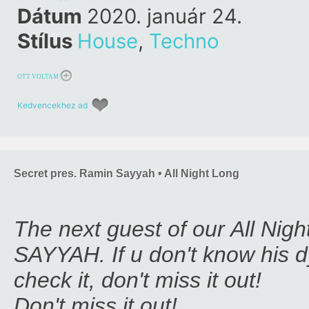
Dátum
2020. január 24.
Stílus
House
,
Techno
OTT VOLTAM
Kedvencekhez ad
Secret pres. Ramin Sayyah • All Night Long
The next guest of our All Nig
SAYYAH. If u don't know his d
check it, don't miss it out!
Don't miss it out!