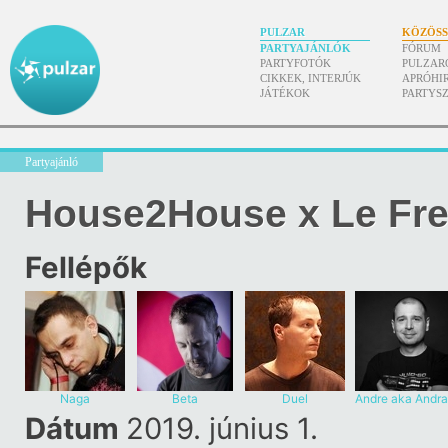
PULZAR
KÖZÖS
PARTYAJÁNLÓK
FÓRUM
PARTYFOTÓK
PULZAR
CIKKEK, INTERJÚK
APRÓHI
JÁTÉKOK
PARTYS
Partyajánló
House2House x Le Fre
Fellépők
Naga
Beta
Duel
Andre aka Andr
Bader
Dátum
2019. június 1.