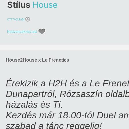
Stílus
House
OTT VOLTAM
Kedvencekhez ad
House2House x Le Frenetics
Érekizik a H2H és a Le Frenet
Dunapartról, Rózsaszín oldal
házalás és Ti.
Kezdés már 18.00-tól Duel am
szabad a tánc reggelig!