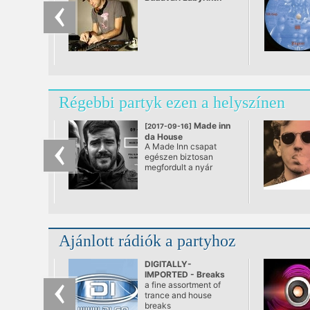
Régebbi partyk ezen a helyszínen
Made inn
[2017-09-16]
da House
A Made Inn csapat
@ Pontoon
egészen biztosan
megfordult a nyár
folyamán minden
valamirevaló budapesti
helyen és minden
valamirevaló
fesztiválon is.
Ajánlott rádiók a partyhoz
DIGITALLY-
IMPORTED - Breaks
a fine assortment of
trance and house
breaks