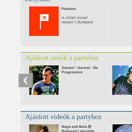
Pontoon
Is. Antall József
rakpart 1. Budapest
Ajánlott zenék a partyhoz
Garami – Garami - Be
Progressive
Ajánlott videók a partyhoz
Naga and Beta @
Budavari Labyrinth