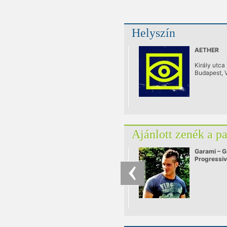
Helyszín
AETHER
Király utca
Budapest, VI
Ajánlott zenék a p
Garami – G
Progressi