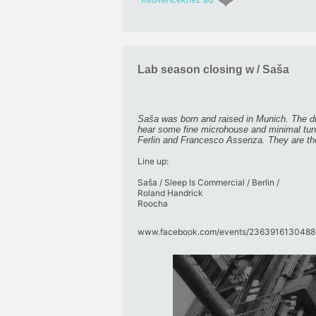
Lab season closing w / Saša
Saša was born and raised in Munich. The div
hear some fine microhouse and minimal tunes
Ferlin and Francesco Assenza. They are the
Line up:
Saša / Sleep Is Commercial / Berlin /
Roland Handrick
Roocha
www.facebook.com/​events/​23639161304885