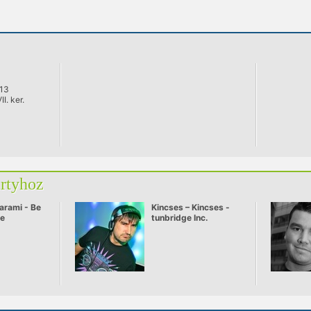
 13
I. ker.
artyhoz
arami - Be
Kincses – Kincses -
ve
tunbridge Inc.