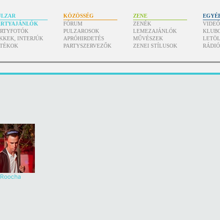
ULZAR
KÖZÖSSÉG
ZENE
EGYÉ
ARTYAJÁNLÓK
FÓRUM
ZENÉK
VIDE
ARTYFOTÓK
PULZAROSOK
LEMEZAJÁNLÓK
KLUB
KKEK, INTERJÚK
APRÓHIRDETÉS
MŰVÉSZEK
LETÖL
ÁTÉKOK
PARTYSZERVEZŐK
ZENEI STÍLUSOK
RÁDI
Roocha