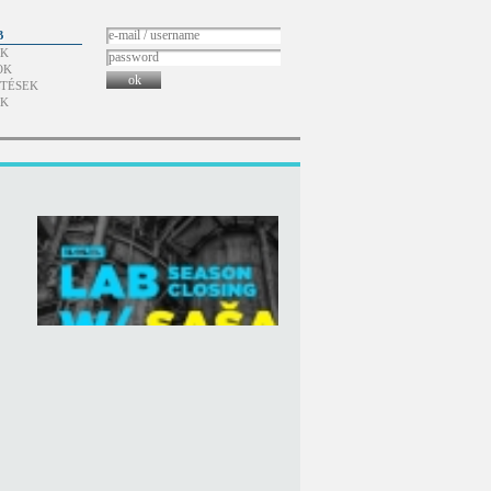
B
ÓK
OK
ok
TÉSEK
ÓK