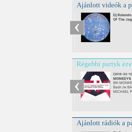
Ajánlott videók a 
Dj Rolando
Of The Jag
Régebbi partyk eze
[2016-02-12
MONKEY6 B
8th MONKE
Bash
Bash /w B
@ AETHER
MICHAEL P
Sirmo Berg
Ajánlott rádiók a p