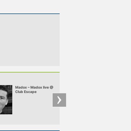
Madox – Madox live @
Chriss Ronson –
Club Escape
Chriss - Deep Felt 
2009.10.10
mix