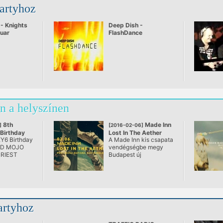
partyhoz
 - Knights
Deep Dish -
uar
FlashDance
n a helyszínen
8th
Made Inn
]
[2016-02-06]
irthday
Lost In The Aether
Y6 Birthday
A Made Inn kis csapata
@ AETHER
AD MOJO
vendégségbe megy
RIEST
Budapest új
i Max Factor
underground
üdvöskéjéhez.
Tartsatok Polivel, Nora
Matisse-szal és David
Mole-lal, akik erős
ütemekkel fogják
artyhoz
biztosítani a szabadon
szárnyalást a techno
galaxysban!