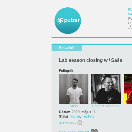
P
P
P
CI
J
Partyajánló
Lab season closing w / Saša
Fellépők
Sasa
Roland Handrick
Dátum
2019. május 11.
Stílus
House
,
Techno
OTT VOLTAM
Kedvencekhez ad