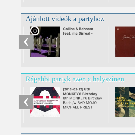
Ajánlott videók a partyhoz
Collins & Behnam
feat. mc Sirreal -
Power Recycling
Régebbi partyk ezen a helyszínen
8th
[2016-02-12]
MONKEY6 Birthday
8th MONKEY6 Birthday
Bash
Bash /w BAD MOJO
@ AETHER
MICHAEL PRIEST
Sirmo Bergi Max Factor