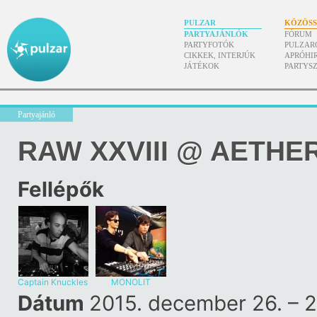
PULZAR
KÖZÖS
PARTYAJÁNLÓK
FÓRUM
PARTYFOTÓK
PULZAR
CIKKEK, INTERJÚK
APRÓHI
JÁTÉKOK
PARTYS
Partyajánló
RAW XXVIII @ AETHE
Fellépők
Captain Knuckles
MONOLIT
Dátum
2015. december 26. – 