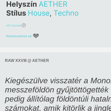
Helyszín
AETHER
Stílus
House
,
Techno
OTT VOLTAM
Kedvencekhez ad
RAW XXVIII @ AETHER
Kiegészülve visszatér a Monol
messzeföldön gyűjtöttögették 
pedig állítólag földöntúli hat
számokat, amik kitörlik a jingle