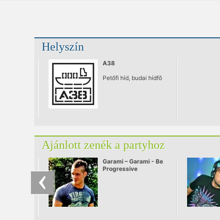
Helyszín
A38
Petőfi híd, budai hídfő
Ajánlott zenék a partyhoz
Garami – Garami - Be
Progressive