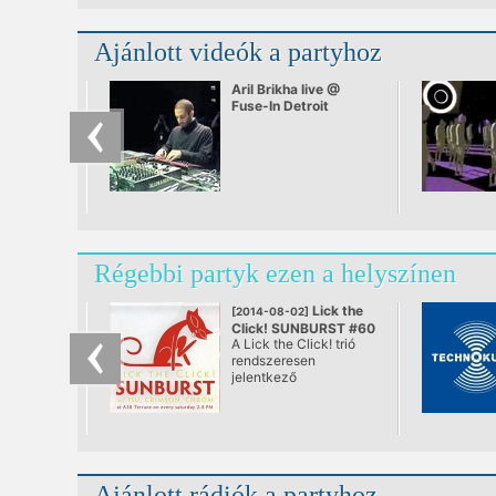
Ajánlott videók a partyhoz
Aril Brikha live @
Fuse-In Detroit
Régebbi partyk ezen a helyszínen
Lick the
[2014-08-02]
Click! SUNBURST #60
A Lick the Click! trió
@ A38, Budapest
rendszeresen
jelentkező
rendszertelen
klubNapja. A város
első teljes értékű
nappali tánc „estje”,
ami végre se nem after,
se nem before. Ebéd
Ajánlott rádiók a partyhoz
utáni lazulás a Dunán.