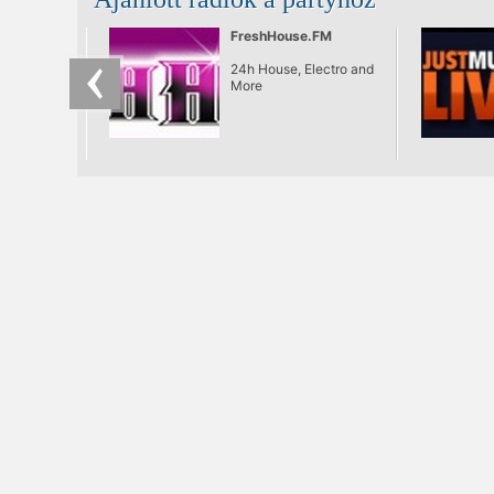
Bólogatós,
kézfelrakós,
FreshHouse.FM
mosolygós zenék,
remek italok egészen
24h House, Electro and
naplementéig.
More