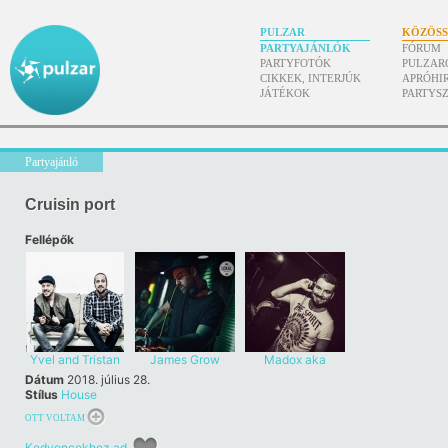
PULZAR
KÖZÖS
PARTYAJÁNLÓK
FÓRUM
PARTYFOTÓK
PULZAR
CIKKEK, INTERJÚK
APRÓHI
JÁTÉKOK
PARTYS
Partyajánló
Cruisin port
Fellépők
Yvel and Tristan
James Grow
Madox aka
Marco Grandi
Dátum
2018. július 28.
Stílus
House
OTT VOLTAM
Kedvencekhez ad