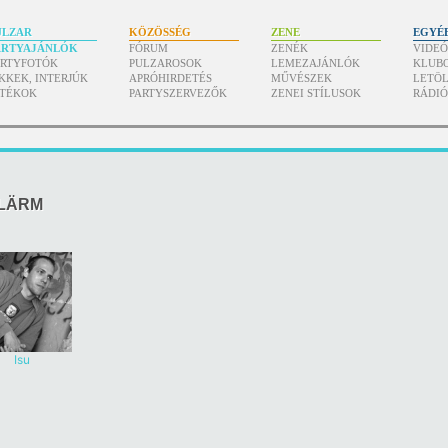
ULZAR
KÖZÖSSÉG
ZENE
EGYÉ
ARTYAJÁNLÓK
FÓRUM
ZENÉK
VIDE
ARTYFOTÓK
PULZAROSOK
LEMEZAJÁNLÓK
KLUB
KKEK, INTERJÚK
APRÓHIRDETÉS
MŰVÉSZEK
LETÖL
ÁTÉKOK
PARTYSZERVEZŐK
ZENEI STÍLUSOK
RÁDI
 LÄRM
Isu