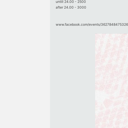
untill 24.00 - 2500
after 24.00 - 3000
www.facebook.com/​events/​36278484753265