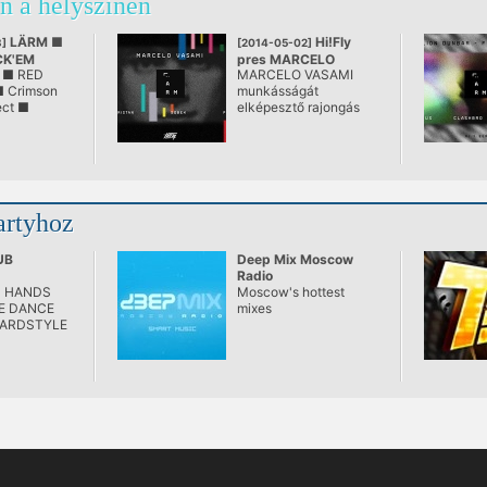
n a helyszínen
LÄRM ■
Hi!Fly
]
[2014-05-02]
CK'EM
pres MARCELO
 ■ RED
MARCELO VASAMI
VASAMI
 Crimson
munkásságát
ect ■
elképesztő rajongás
övezi az up-to-date
zenekedvelők körében
Magyarországon. Még
mi, sokat látott
partiszervezők is
csodálkoztunk a
artyhoz
visszajelzések
mennyiségén és az
örömfaktor mértékén a
UB
Deep Mix Moscow
booking kihirdetésekor.
Radio
D HANDS
Moscow's hottest
E DANCE
mixes
ARDSTYLE
D MORE!