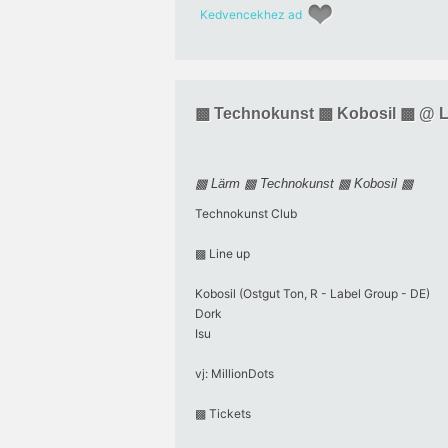
Kedvencekhez ad
▩ Technokunst ▩ Kobosil ▩ @
▩ Lärm ▩ Technokunst ▩ Kobosil ▩
Technokunst Club
▩ Line up
Kobosil (Ostgut Ton, R - Label Group - DE)
Dork
Isu
vj: MillionDots
▩ Tickets