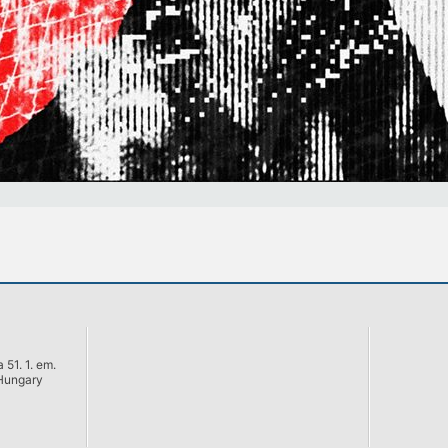
 51. 1. em.
Hungary