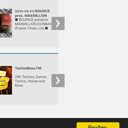
BOUNCE
■ LÄR
[2014-05-01]
[2014-04-30]
pres. MAXMILLION
■ NVC ■
■ BOUNCE presents
■ LÄRM ■ NVC ■ 
DUNBAR
@ LÄRM
MAXMILLION DUNBAR
Seres ■ Subotage 
@ LÄRM
(Future Times, Us) ■
Sinko ■
LÄRM ■
TechnoBase.FM
Radio Next
24h Techno, Dance,
Trance, House and
More
Rendben,