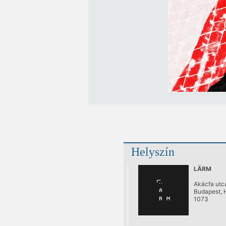
Helyszín
LÄRM
Akácfa utca
Budapest, 
1073