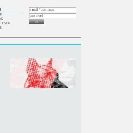
B
ÓK
OK
ok
TÉSEK
ÓK