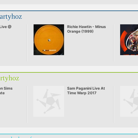
partyhoz
 Live @
Richie Hawtin - Minus
Orange (1999)
artyhoz
en Sims
Sam Paganini Live At
ate
Time Warp 2017