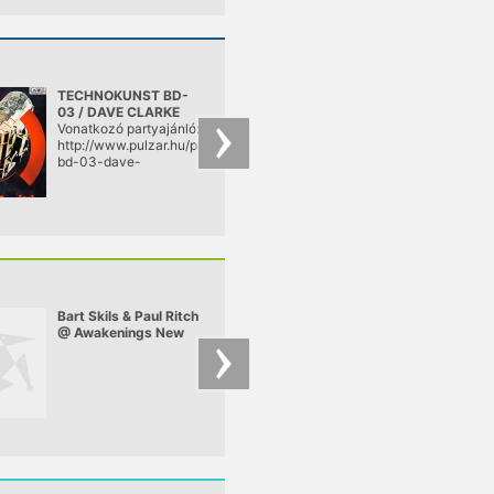
TECHNOKUNST BD-
Richie Hawtin - The
03 / DAVE CLARKE
Tunnel
Vonatkozó partyajánló:
http://www.pulzar.hu/partyajanlok/2013/12/14/technokunst-
bd-03-dave-
clarke.a38-budapest
Bart Skils & Paul Ritch
Budai – Budai -
@ Awakenings New
Indamix 4
Year Eve Special