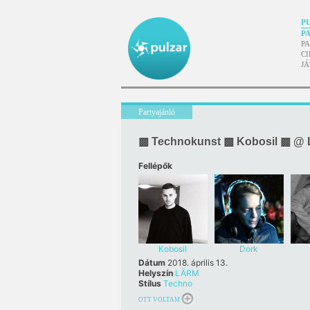
P
P
P
CI
J
Partyajánló
▩ Technokunst ▩ Kobosil ▩ @
Fellépők
Kobosil
Dork
Dátum
2018. április 13.
Helyszín
LÄRM
Stílus
Techno
OTT VOLTAM