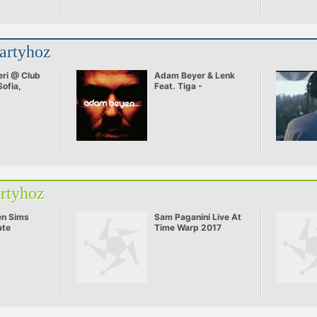
partyhoz
eri @ Club
Adam Beyer & Lenk
Sofia,
Feat. Tiga -
1.11.2006
Heartbreaker
artyhoz
en Sims
Sam Paganini Live At
ate
Time Warp 2017