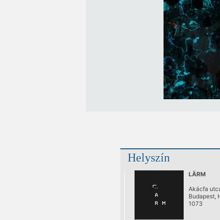
Helyszín
LÄRM
Akácfa utca
Budapest, 
1073