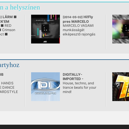
n a helyszínen
LÄRM ■
Hi!Fly
]
[2014-05-02]
CK'EM
pres MARCELO
 ■ RED
MARCELO VASAMI
VASAMI
 Crimson
munkásságát
ect ■
elképesztő rajongás
övezi az up-to-date
zenekedvelők körében
Magyarországon. Még
mi, sokat látott
partiszervezők is
csodálkoztunk a
artyhoz
visszajelzések
mennyiségén és az
örömfaktor mértékén a
UB
DIGITALLY-
booking kihirdetésekor.
IMPORTED -
D HANDS
Progressive
House, techno, and
E DANCE
trance beats for your
ARDSTYLE
mind!
D MORE!