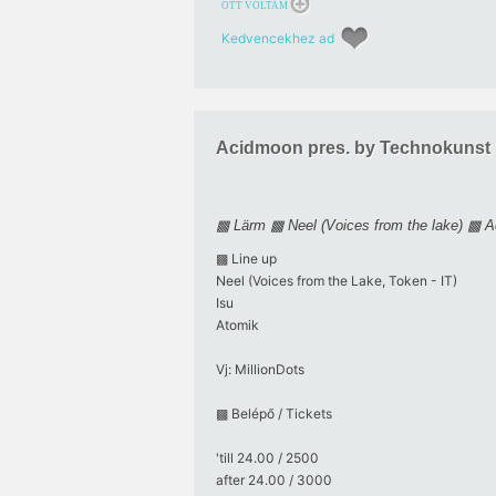
OTT VOLTAM
Kedvencekhez ad
Acidmoon pres. by Technokuns
▩ Lärm ▩ Neel (Voices from the lake) ▩ 
▩ Line up
Neel (Voices from the Lake, Token - IT)
Isu
Atomik
Vj: MillionDots
▩ Belépő / Tickets
'till 24.00 / 2500
after 24.00 / 3000