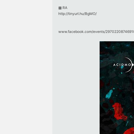
▩ RA
http://tinyurl.hu/BgMO/
www.facebook.com/​events/​29702208746910