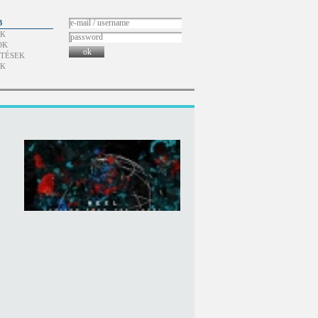
B
ÓK
OK
ok
TÉSEK
ÓK