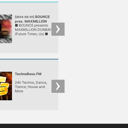
BOUNCE
■ LÄR
[2014-05-01]
[2014-04-30]
pres. MAXMILLION
■ NVC ■
■ BOUNCE presents
■ LÄRM ■ NVC ■ 
DUNBAR
@ LÄRM
MAXMILLION DUNBAR
Seres ■ Subotage 
@ LÄRM
(Future Times, Us) ■
Sinko ■
LÄRM ■
TechnoBase.FM
Bassdrive - Music
Beyond
24h Techno, Dance,
24/7 Drum and Bass
Trance, House and
Jungle Radio Featur
More
Live Shows