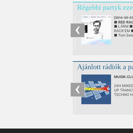
Régebbi partyk eze
[2014-05-03
■ RED RA
■ LÄRM ■
@ LÄRM
RACK'EM ■
■ Tom Sel
Ajánlott rádiók a p
MUSIK.CL
24H MIXE
UP TRANC
TECHNO H
HOUSE AN