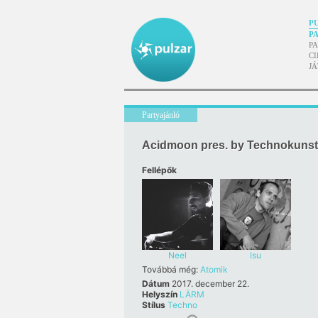
P
P
P
CI
J
Partyajánló
Acidmoon pres. by Technokuns
Fellépők
Neel
Isu
Továbbá még:
Atomik
Dátum
2017. december 22.
Helyszín
LÄRM
Stílus
Techno