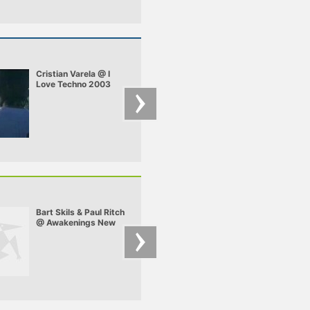
Cristian Varela @ I
RICHIE HAWTIN -
Love Techno 2003
TIMEWARP 2008
Bart Skils & Paul Ritch
Budai – Budai -
@ Awakenings New
Indamix 4
Year Eve Special