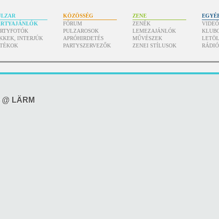
ULZAR
KÖZÖSSÉG
ZENE
EGYÉ
ARTYAJÁNLÓK
FÓRUM
ZENÉK
VIDE
ARTYFOTÓK
PULZAROSOK
LEMEZAJÁNLÓK
KLUB
KKEK, INTERJÚK
APRÓHIRDETÉS
MŰVÉSZEK
LETÖL
ÁTÉKOK
PARTYSZERVEZŐK
ZENEI STÍLUSOK
RÁDI
t @ LÄRM