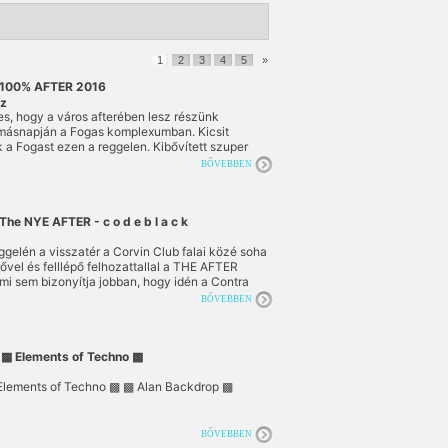
1
2
3
4
5
»
100% AFTER 2016
áz
s, hogy a város afterében lesz részünk
 másnapján a Fogas komplexumban. Kicsit
k a Fogast ezen a reggelen. Kibővített szuper
cucc, speckó vizuál, rengeteg kedveskedés,
BŐVEBBEN
város számunkra legkedvesebb dj-i és szervezői,
töttek, hogy velünk reggeleznek. A háztól a
rjuk a teljes hazai techno érzésvilágot, a boldog
 a veretésen át a sötétben elmélkedésig 2016-
The NYE AFTER - c o d e b l a c k
en pedig lehet bukfencezni és jógázni csak meg
.
ggelén a visszatér a Corvin Club falai közé soha
rővel és felllépő felhozattallal a THE AFTER
 mi sem bizonyítja jobban, hogy idén a Contra
s a klubbal kötött hármas kollaboráció a
BŐVEBBEN
 line-up-ot dobta össze Nektek és ezzel újra
 afterek fogalmát:
▩ Elements of Techno ▩
lements of Techno ▩ ▩ Alan Backdrop ▩
BŐVEBBEN