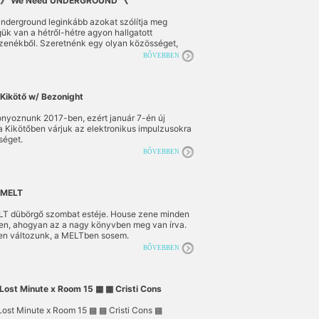
》 We Need UNDERGROUND 《
nderground leginkább azokat szólítja meg
ük van a hétről-hétre agyon hallgatott
zenékből. Szeretnénk egy olyan közösséget,
ot létrehozni ahol igen is számít az, hogy milyen
BŐVEBBEN
Kikötő w/ Bezonight
onyoznunk 2017-ben, ezért január 7-én új
a Kikötőben várjuk az elektronikus impulzusokra
séget.
BŐVEBBEN
MELT
MELT dübörgő szombat estéje. House zene minden
n, ahogyan az a nagy könyvben meg van írva.
n változunk, a MELTben sosem.
BŐVEBBEN
Lost Minute x Room 15 ▩ ▩ Cristi Cons
st Minute x Room 15 ▩ ▩ Cristi Cons ▩