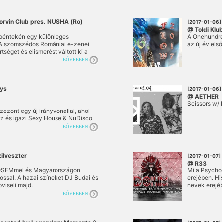
orvin Club pres. NUSHA (Ro)
[2017-01-06]
@ Toldi Klu
 péntekén egy különleges
A Onehundre
. A szomszédos Romániai e-zenei
az új év els
rtséget és elismerést váltott ki a
en szereplője részéről. Önálló
BŐVEBBEN
ottani lemezlovasok a köréjük
y éppen klubok és fesztiválok! Az
arac, Mihai Popoviciu, a Sunwaves,
ioritmic, a Kristal, a The Mission,
ys
[2017-01-06]
s brandeket, ikonikus figurákat és
@ AETHER
Scissors w/ 
ezont egy új irányvonallal, ahol
oz és igazi Sexy House & NuDisco
angulatot a szebbnél szebb hölgyek
BŐVEBBEN
ilveszter
[2017-01-07]
@ R33
 DOSEMmel és Magyarországon
Mi a Psycho
rossal. A hazai színeket DJ Budai és
erejében. Hi
viseli majd.
nevek erejéb
úgygondoljuk
BŐVEBBEN
évet egy kü
ezen az esté
alkalommal 