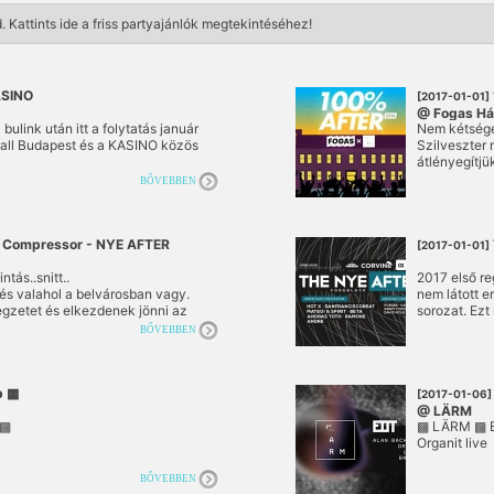
d.
Kattints ide a friss partyajánlók megtekintéséhez!
ASINO
[2017-01-01]
@ Fogas H
bulink után itt a folytatás január
Nem kétsége
Hall Budapest és a KASINO közös
Szilveszter
átlényegítjü
martin hang
BŐVEBBEN
valamint a 
akik úgy dön
Lärm-ig bejá
- Compressor - NYE AFTER
ölelkezéstől
[2017-01-01]
ról…A kertb
ntás..snitt..
ne fázzatok
2017 első re
 és valahol a belvárosban vagy.
nem látott e
egzetet és elkezdenek jönni az
sorozat. Ezt
Mundummal é
BŐVEBBEN
legdögösebb
definiálja az
b ▩
[2017-01-06]
@ LÄRM
 ▩
▩ LÄRM ▩ E
Organit live
BŐVEBBEN