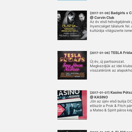
Badgirls x C
[2017-01-06]
@ Corvin Club
Az év első hétvégéjének
ínyencséget tálalunk fel
kultúrája világszerte isme
globális partyszféra mind
hangzást teremtettek az 
csoportosuló labelek, vag
a:rpia:r, Livo&Roby-ék, B
a Kudos Beach, a Midi, a M
TESLA Frida
[2017-01-06]
és sorolhatnánk a legendá
partikat...
Új év, új partisorozat.
Megkezdjük az idei klubsz
visszatérünk az alapokh
stílusban forrósítjuk a h
társaságában!
Kasino Pótsz
[2017-01-07]
@ KASINO
Jön az újév első bulija
először a Prok & Fitch pá
a Mateo & Spirit páros kép