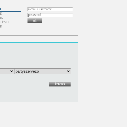
B
ÓK
OK
ok
TÉSEK
ÓK
keresés