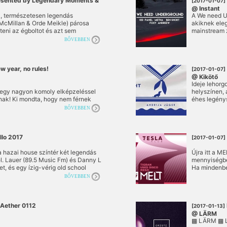
ented by Legendary Moments &
[2017-01-07]
@ Instant
, természetesen legendás
A We need U
 McMillan & Orde Meikle) párosa
akiknek eleg
teni az égboltot és azt sem
mainstream 
nFranciscoBeat (Official) és Andras
partysorozat
BŐVEBBEN
lne. Kemény menet, mindjárt az év
zene szól.
 year, no rules!
[2017-01-07]
@ Kikötő
Ideje lehorg
egy nagyon komoly elképzeléssel
helyszínen, 
ak! Ki mondta, hogy nem férnek
éhes legény
gnagyobb house és pop slágerek egy
BŐVEBBEN
hogy szombaton nem érdemes bulizni
llo 2017
[2017-01-07]
a hazai house színtér két legendás
Újra itt a 
l. Lauer (89.5 Music Fm) és Danny L
mennyiségbe
t, és egy ízig-vérig old school
Ha mindenbe
á a budapesti éjszakának.
BŐVEBBEN
a, hamisítatlan house, igényes
t Aether 0112
[2017-01-13]
@ LÄRM
▩ LÄRM ▩ Lo