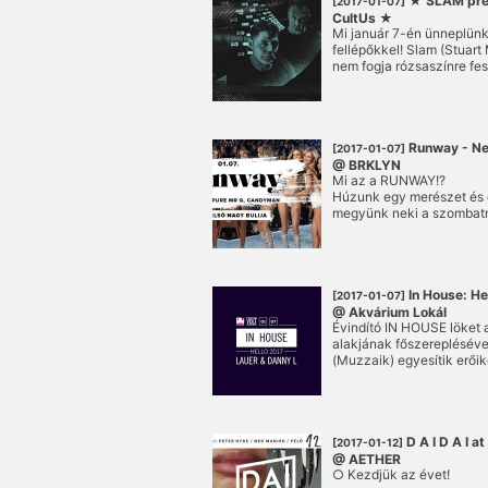
★ SLAM pres
[2017-01-07]
CultUs ★
Mi január 7-én ünneplünk
@ Corvin Club
fellépőkkel! Slam (Stuart
nem fogja rózsaszínre fes
hinnénk, hogy Sikztah, Sa
Bader - Andre erre készü
elején.
Runway - New
[2017-01-07]
@ BRKLYN
Mi az a RUNWAY!?
Húzunk egy merészet és 
megyünk neki a szombatn
meg egymás mellett a le
este alatt!? Ki mondta, 
menni!?
In House: He
[2017-01-07]
@ Akvárium Lokál
Évindító IN HOUSE löket 
alakjának főszerepléséve
(Muzzaik) egyesítik erőike
house esttel gyújtanak al
Középpontban a színtiszt
zenékre fogékonyaknak!
D A I D A I a
[2017-01-12]
@ AETHER
○ Kezdjük az évet!