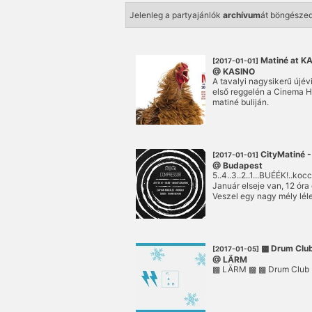
Jelenleg a partyajánlók
archívum
át böngésze
Matiné at K
[2017-01-01]
@ KASINO
A tavalyi nagysikerű újévi 
első reggelén a Cinema 
matiné buliján.
CityMatiné 
[2017-01-01]
@ Budapest
5..4..3..2..1...BUÉÉK!..kocci
Január elseje van, 12 óra
Veszel egy nagy mély lél
emlékek.
▩ Drum Clu
[2017-01-05]
@ LÄRM
▩ LÄRM ▩ ▩ Drum Club