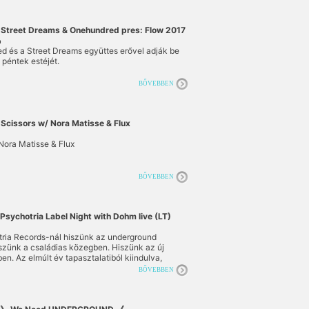
Street Dreams & Onehundred pres: Flow 2017
b
d és a Street Dreams együttes erővel adják be
ő péntek estéjét.
BŐVEBBEN
Scissors w/ Nora Matisse & Flux
Nora Matisse & Flux
BŐVEBBEN
Psychotria Label Night with Dohm live (LT)
tria Records-nál hiszünk az underground
szünk a családias közegben. Hiszünk az új
en. Az elmúlt év tapasztalatiból kiindulva,
 az irány tökéletes, így szeretnénk a 2017-es
BŐVEBBEN
lönlegességel nyitni. Vendégünk és Headlinerünk
n Vilniusból érkezik, Litvániából, és első
játszik Magyarországon!