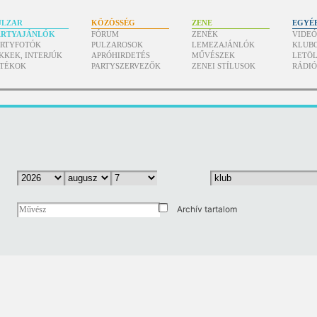
ULZAR
KÖZÖSSÉG
ZENE
EGYÉ
ARTYAJÁNLÓK
FÓRUM
ZENÉK
VIDE
ARTYFOTÓK
PULZAROSOK
LEMEZAJÁNLÓK
KLUB
KKEK, INTERJÚK
APRÓHIRDETÉS
MŰVÉSZEK
LETÖL
ÁTÉKOK
PARTYSZERVEZŐK
ZENEI STÍLUSOK
RÁDI
Archív tartalom