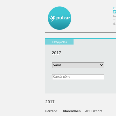
P
P
P
CI
J
Partyajánlók
2017
2017
Sorrend:
Időrendben
ABC szerint