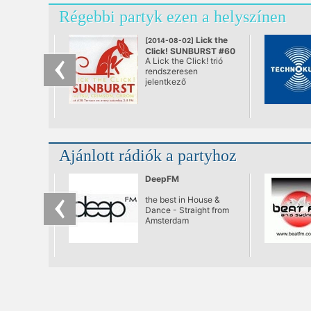
Régebbi partyk ezen a helyszínen
Lick the
[2014-08-02]
Click! SUNBURST #60
A Lick the Click! trió
@ A38, Budapest
rendszeresen
jelentkező
rendszertelen
klubNapja. A város
első teljes értékű
nappali tánc „estje”,
ami végre se nem after,
se nem before. Ebéd
Ajánlott rádiók a partyhoz
utáni lazulás a Dunán.
Bólogatós,
kézfelrakós,
DeepFM
mosolygós zenék,
remek italok egészen
the best in House &
naplementéig.
Dance - Straight from
Amsterdam