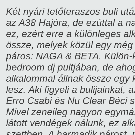
Két nyári tetőteraszos buli 
az A38 Hajóra, de ezúttal a 
ez, ezért erre a különleges a
össze, melyek közül egy még 
páros: NAGA & BETA. Külön-kü
bedroom dj pultjában, de aho
alkalommal állnak össze egy k
lesz. Aki figyeli a bulijainkat
Erro Csabi és Nu Clear Béci 
Mivel zeneileg nagyon egymás
látott vendégek nálunk, ez a
szettben. A harmadik párost, 