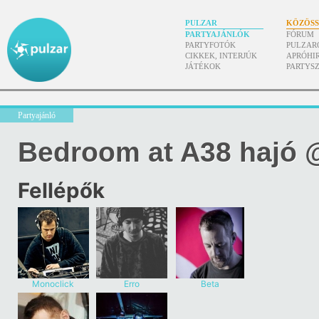
PULZAR
KÖZÖS
PARTYAJÁNLÓK
FÓRUM
PARTYFOTÓK
PULZAR
CIKKEK, INTERJÚK
APRÓHI
JÁTÉKOK
PARTYS
Partyajánló
Bedroom at A38 hajó 
Fellépők
Monoclick
Erro
Beta