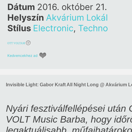
Dátum
2016. október 21.
Helyszín
Akvárium Lokál
Stílus
Electronic
,
Techno
OTT VOLTAM
Kedvencekhez ad
Invisible Light: Gabor Kraft All Night Long @ Akvárium L
Nyári fesztiválfellépései ut
VOLT Music Barba, hogy időr
legaktuálisabb, műfajhatároko