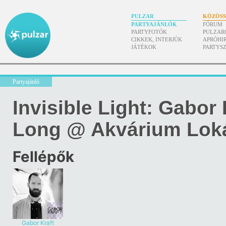
PULZAR
KÖZÖS
PARTYAJÁNLÓK
FÓRUM
PARTYFOTÓK
PULZAR
CIKKEK, INTERJÚK
APRÓHI
JÁTÉKOK
PARTYS
Partyajánló
Invisible Light: Gabor 
Long @ Akvárium Lok
Fellépők
Gabor Kraft