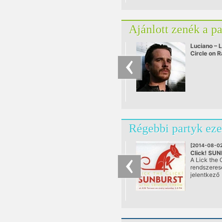
Ajánlott zenék a p
Luciano – L
Circle on 
25.09.201
Régebbi partyk eze
[2014-08-02
Click! SU
A Lick the C
@ A38, Bu
rendszeres
jelentkező
rendszerte
klubNapja. 
első teljes 
nappali tánc
ami végre s
se nem bef