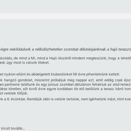
végre nekilódulunk a nélkülözhetetlen szombat délutánjainknak a hajó teraszo
ázódás, de mind a Mi, mind a Hajó részéről mindent megteszünk, hogy a lehető 
i, úgy most is várunk titeket.
et nyáron eltűnt és dédelgetett klubestünket fél évre pihentetnünk kellett.
ek hangzó gondolat, miszerint próbáljuk meg nappal azt, amit eddig csak éjsz
 partnerre találtunk és egy júniusi szombat délutánon felraktuk az első lemezt
se töretlen, sőt évről évre egyre korábban tör elő belőlünk a terasz iránti h
 veletek töltjük.
nk a 6. évünkbe. Reméljük idén is velünk tartotok, nem ígérhetünk mást, mint ko
kicsit tovább...