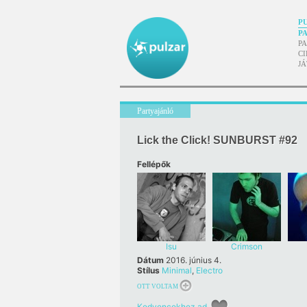
P
P
P
CI
J
Partyajánló
Lick the Click! SUNBURST #92
Fellépők
Isu
Crimson
Dátum
2016. június 4.
Stílus
Minimal
,
Electro
OTT VOLTAM
Kedvencekhez ad