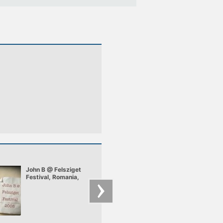
John B @ Felsziget
Richie Hawtin - The
Festival, Romania,
Tunnel
July 2008