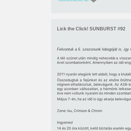
Lick the Click! SUNBURST #92
Felvontuk a 6. szezonunk lobogóját is, így 
A téli szünet után mindig nehezebb a visszar
évet szombatonként. Amennyiben az idő enged
2011 nyarán elegünk lett abból, hogy a klubél
Összedugtuk a fejünket és az elsőre őrültn
mígnem elhatároztuk, belevágunk. Az A38-ban
egy azonban változatlan, a hármónk lelkesedé
éve nem voltunk nyaralni és minden szombatot
Május 7-én, ha az idő is úgy akarja belevágu
Zene: Isu, Crimson & Chrom
Ingyenes!
14 és 20 óra között, kellő bíztatás esetén egy 