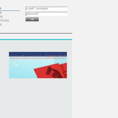
B
ÓK
OK
ok
TÉSEK
ÓK