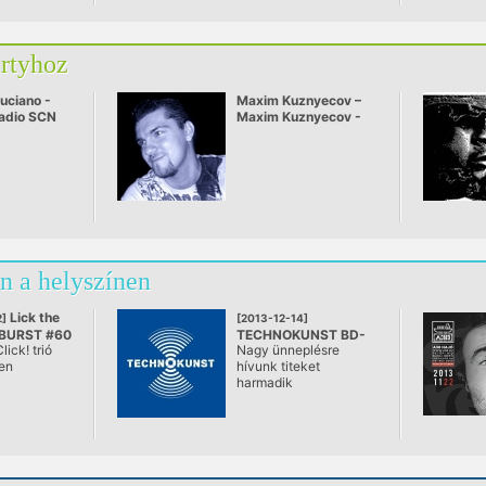
artyhoz
uciano -
Maxim Kuznyecov –
Radio SCN
Maxim Kuznyecov -
0
Pici Princess
halacskaval jatszik
Slap-Slap
n a helyszínen
Lick the
]
[2013-12-14]
NBURST #60
TECHNOKUNST BD-
lick! trió
Nagy ünneplésre
dapest
03 / DAVE CLARKE
en
hívunk titeket
@ A38, Budapest
harmadik
len
születésnapunk
A város
alkalmából, talán az
értékű
eddigi legnagyobbra.
 „estje”,
Tudjuk, hogy merész a
e nem after,
kijelentés három év,
ore. Ebéd
számos díj és olyan