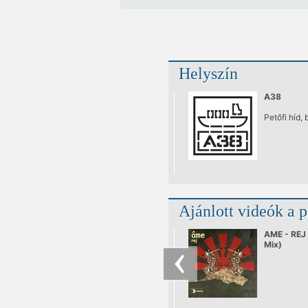
Helyszín
A38
Petőfi híd, 
Ajánlott videók a 
AME - REJ 
Mix)