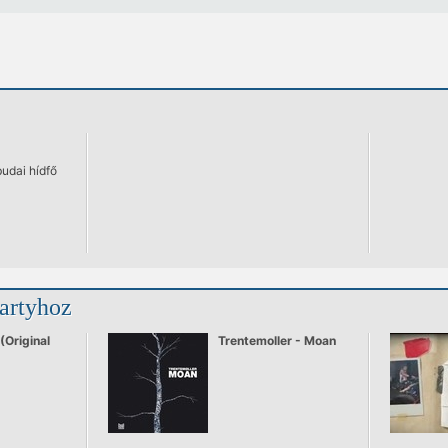
budai hídfő
partyhoz
(Original
Trentemoller - Moan