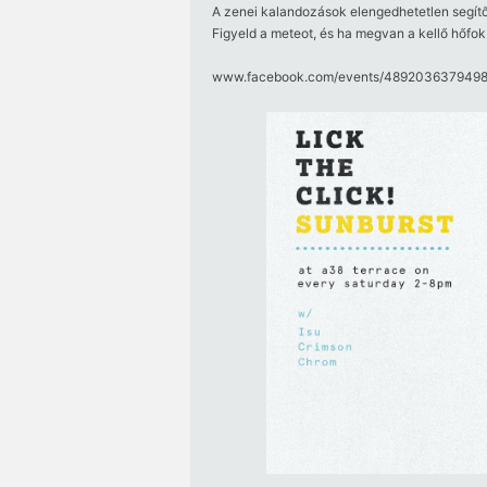
A zenei kalandozások elengedhetetlen segítője
Figyeld a meteot, és ha megvan a kellő hőfok
www.facebook.com/​events/​48920363794989