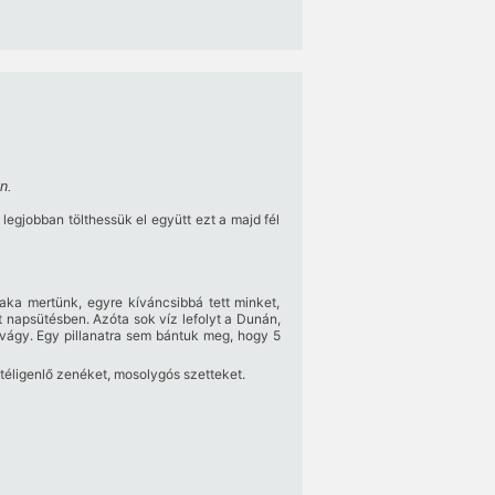
n.
legjobban tölthessük el együtt ezt a majd fél
aka mertünk, egyre kíváncsibbá tett minket,
 napsütésben. Azóta sok víz lefolyt a Dunán,
onvágy. Egy pillanatra sem bántuk meg, hogy 5
ktéligenlő zenéket, mosolygós szetteket.