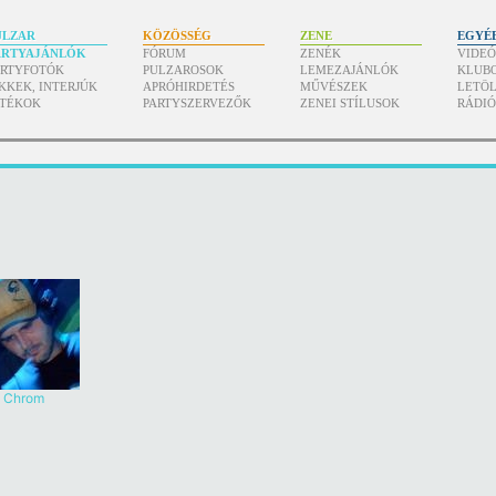
ULZAR
KÖZÖSSÉG
ZENE
EGYÉ
ARTYAJÁNLÓK
FÓRUM
ZENÉK
VIDE
ARTYFOTÓK
PULZAROSOK
LEMEZAJÁNLÓK
KLUB
KKEK, INTERJÚK
APRÓHIRDETÉS
MŰVÉSZEK
LETÖL
ÁTÉKOK
PARTYSZERVEZŐK
ZENEI STÍLUSOK
RÁDI
Chrom