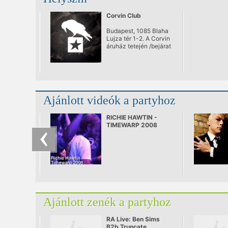
Corvin Club
Budapest, 1085 Blaha
Lujza tér 1-2. A Corvin
áruház tetején /bejárat
a Somogyi Béla
utcából/
Ajánlott videók a partyhoz
RICHIE HAWTIN -
TIMEWARP 2008
Ajánlott zenék a partyhoz
RA Live: Ben Sims
B2b Truncate