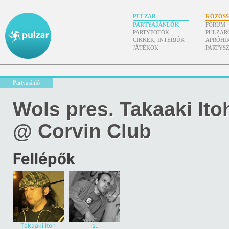
PULZAR
KÖZÖS
PARTYAJÁNLÓK
FÓRUM
PARTYFOTÓK
PULZAR
CIKKEK, INTERJÚK
APRÓHI
JÁTÉKOK
PARTYS
Partyajánló
Wols pres. Takaaki Itoh
@ Corvin Club
Fellépők
Takaaki Itoh
Isu