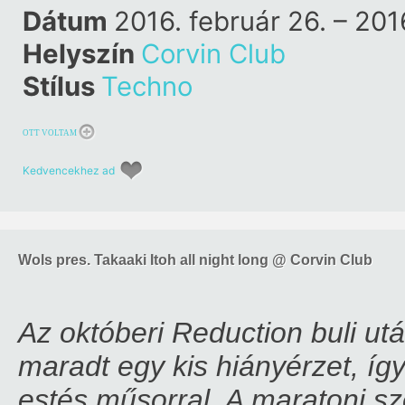
Dátum
2016. február 26. – 201
Helyszín
Corvin Club
Stílus
Techno
OTT VOLTAM
Kedvencekhez ad
Wols pres. Takaaki Itoh all night long @ Corvin Club
Az októberi Reduction buli utá
maradt egy kis hiányérzet, íg
estés műsorral. A maratoni sz