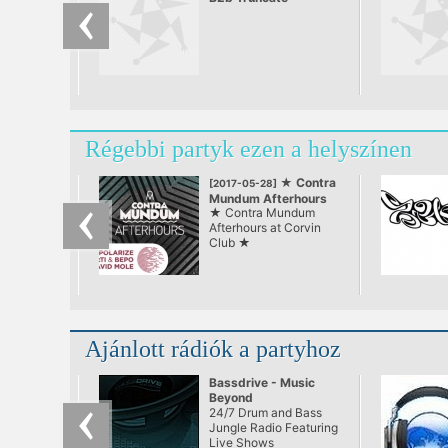
Régebbi partyk ezen a helyszínen
★ Contra
[2017-05-28]
Mundum Afterhours
★ Contra Mundum
at Corvin Club ★
Afterhours at Corvin
Club ★
Ajánlott rádiók a partyhoz
Bassdrive - Music
Beyond
24/7 Drum and Bass
Jungle Radio Featuring
Live Shows