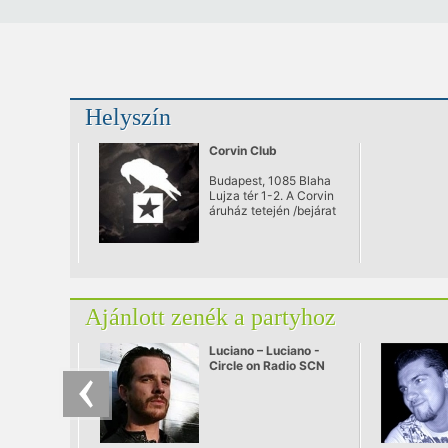
Helyszín
Corvin Club
Budapest, 1085 Blaha
Lujza tér 1-2. A Corvin
áruház tetején /bejárat
a Somogyi Béla
utcából/
Ajánlott zenék a partyhoz
Luciano – Luciano -
Circle on Radio SCN
25.09.2010