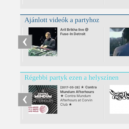
Ajánlott videók a partyhoz
Aril Brikha live @
Fuse-In Detroit
Régebbi partyk ezen a helyszínen
★ Contra
[2017-05-28]
Mundum Afterhours
★ Contra Mundum
at Corvin Club ★
Afterhours at Corvin
Club ★