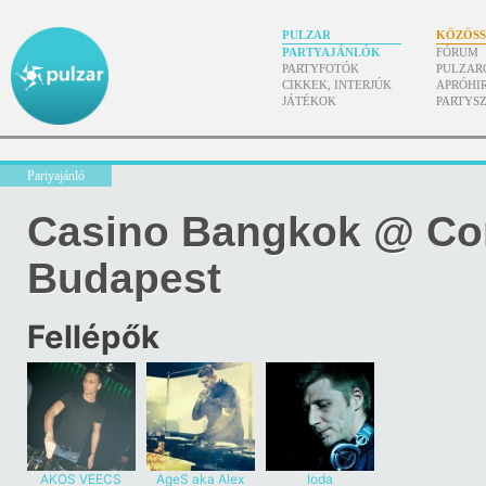
PULZAR
KÖZÖS
PARTYAJÁNLÓK
FÓRUM
PARTYFOTÓK
PULZAR
CIKKEK, INTERJÚK
APRÓHI
JÁTÉKOK
PARTYS
Partyajánló
Casino Bangkok @ Cor
Budapest
Fellépők
AKOS VEECS
AgeS aka Alex
Ioda