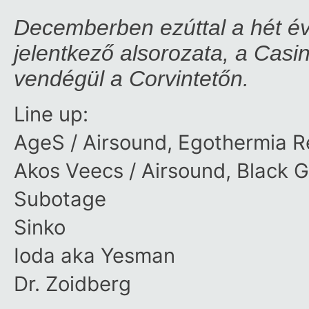
Decemberben ezúttal a hét é
jelentkező alsorozata, a Casino
vendégül a Corvintetőn.
Line up:
AgeS / Airsound, Egothermia R
Akos Veecs / Airsound, Black 
Subotage
Sinko
Ioda aka Yesman
Dr. Zoidberg