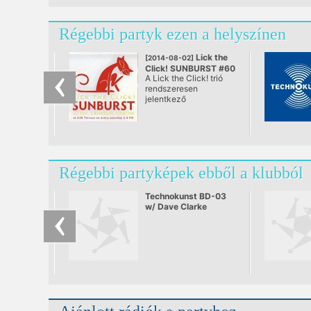
Régebbi partyk ezen a helyszínen
Lick the
[2014-08-02]
Click! SUNBURST #60
A Lick the Click! trió
@ A38, Budapest
rendszeresen
jelentkező
rendszertelen
klubNapja. A város
első teljes értékű
nappali tánc „estje”,
ami végre se nem after,
se nem before. Ebéd
Régebbi partyképek ebből a klubból
utáni lazulás a Dunán.
Bólogatós,
kézfelrakós,
Technokunst BD-03
mosolygós zenék,
w/ Dave Clarke
remek italok egészen
naplementéig.