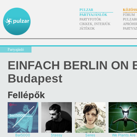
PULZAR
KÖZÖS
PARTYAJÁNLÓK
FÓRUM
PARTYFOTÓK
PULZAR
CIKKEK, INTERJÚK
APRÓHI
JÁTÉKOK
PARTYS
Partyajánló
EINFACH BERLIN ON 
Budapest
Fellépők
Bal5000
Stassy
Seres
We Plants Are