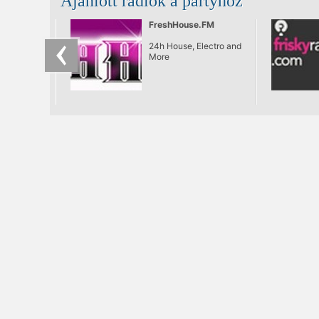
Ajánlott rádiók a partyhoz
FreshHouse.FM
24h House, Electro and
More