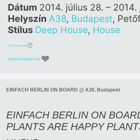
Happy Plants
Dátum
2014. július 28. – 2014. 
Helyszín
A38
,
Budapest
, Pető
Stílus
Deep House
,
House
OTT VOLTAM
Kedvencekhez ad
EINFACH BERLIN ON BOARD @ A38, Budapest
EINFACH BERLIN ON BOARD
PLANTS ARE HAPPY PLANTS