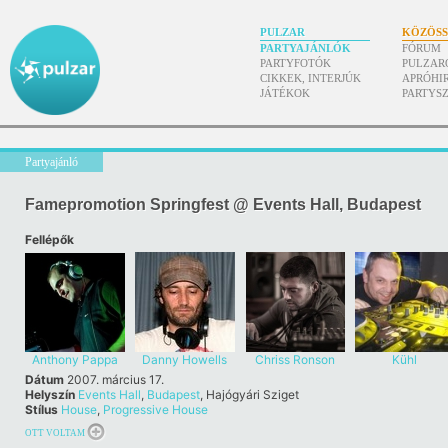
PULZAR
KÖZÖS
PARTYAJÁNLÓK
FÓRUM
PARTYFOTÓK
PULZAR
CIKKEK, INTERJÚK
APRÓHI
JÁTÉKOK
PARTYS
Partyajánló
Famepromotion Springfest @ Events Hall, Budapest
Fellépők
Anthony Pappa
Danny Howells
Chriss Ronson
Kühl
Dátum
2007. március 17.
Helyszín
Events Hall
,
Budapest
, Hajógyári Sziget
Stílus
House
,
Progressive House
OTT VOLTAM