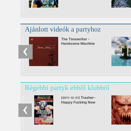
Ajánlott videók a partyhoz
The Timewriter -
Handsome Machine
Régebbi partyk ebből klubból
Trasher-
[2011-12-31]
Happy Fucking New
Year!
@ Events Hall,
Budapest