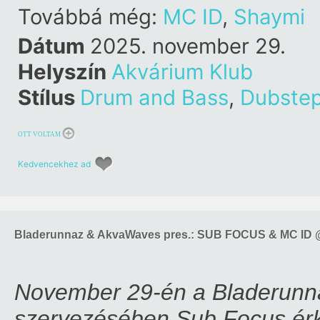
Továbbá még:
MC ID
,
Shaymi
Dátum
2025. november 29.
Helyszín
Akvárium Klub
Stílus
Drum and Bass
,
Dubste
OTT VOLTAM
Kedvencekhez ad
Bladerunnaz & AkvaWaves pres.: SUB FOCUS & MC ID 
November 29-én a Bladerunn
szervezésében Sub Focus érk