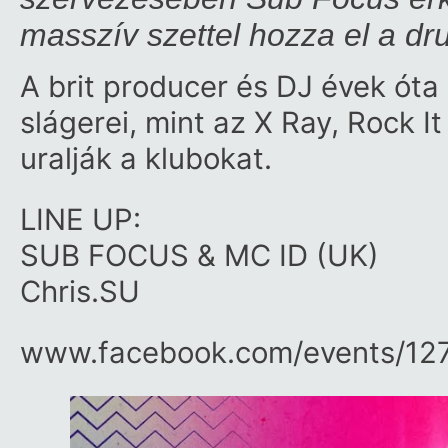
masszív szettel hozza el a d
A brit producer és DJ évek óta
slágerei, mint az X Ray, Rock I
uralják a klubokat.
LINE UP:
SUB FOCUS & MC ID (UK)
Chris.SU
www.facebook.com/​events/​1