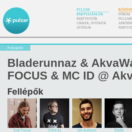
PULZAR
KÖZÖS
PARTYAJÁNLÓK
FÓRUM
PARTYFOTÓK
PULZAR
CIKKEK, INTERJÚK
APRÓHI
JÁTÉKOK
PARTYS
Partyajánló
Bladerunnaz & AkvaWa
FOCUS & MC ID @ Akv
Fellépők
Sub Focus
Chris.su
Ian Autorun
Statik