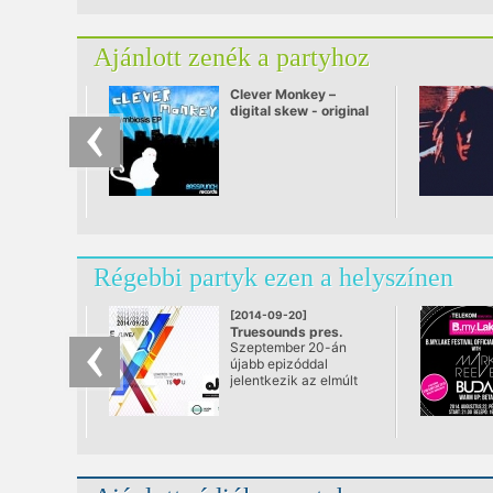
Ajánlott zenék a partyhoz
Clever Monkey –
digital skew - original
mix.mp3
Régebbi partyk ezen a helyszínen
[2014-09-20]
Truesounds pres.
Szeptember 20-án
LAKE PEOPLE & ALEX
újabb epizóddal
NIGGEMANN
jelentkezik az elmúlt
@ Akvárium Klub
időszakban kimagasló
sikereket elérő
TrueSounds klubest
ezúttal az
Akváriumban! A srácok
az eddigiek során is