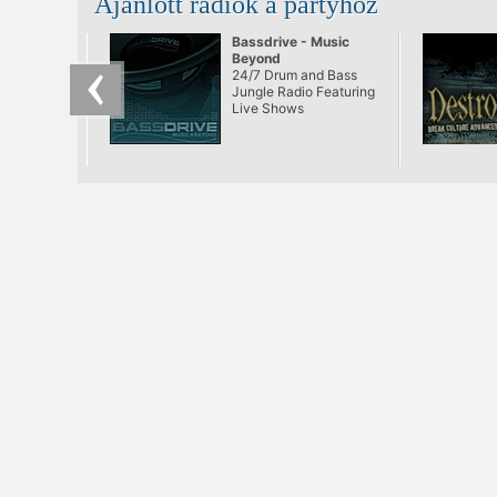
Ajánlott rádiók a partyhoz
mindig nagy
odafigyeléssel
választották ki a TS
Bassdrive - Music
bulik vendégfellépőit,
Beyond
de a mostani partin
24/7 Drum and Bass
még az eddig
Jungle Radio Featuring
megszokottaknál is
Live Shows
merészebb és
érdekesebb
produkciókat invitáltak
meg.