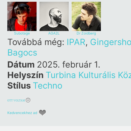
Subotage
AGA2L
Dr Zoidberg
Továbbá még:
IPAR
,
Gingersho
Bagocs
Dátum
2025. február 1.
Helyszín
Turbina Kulturális Kö
Stílus
Techno
OTT VOLTAM
Kedvencekhez ad