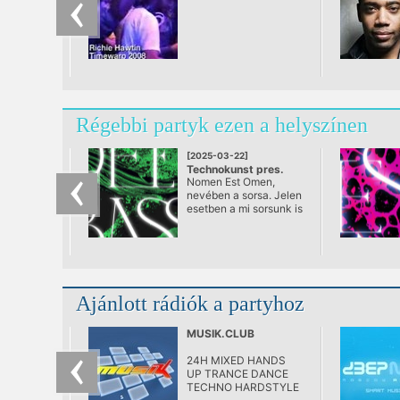
Régebbi partyk ezen a helyszínen
[2025-03-22]
Technokunst pres.
Nomen Est Omen,
Acidmoon w/
nevében a sorsa. Jelen
Deepbass
esetben a mi sorsunk is
@ Turbina Kulturális
ezen az estén.
Központ
Deepbass hosszú évek
óta nem
vendégeskedett
Budapesten, így nagy
öröm, hogy elfogadta
Ajánlott rádiók a partyhoz
meghívásunkat
budapesti
rezidenciánkba.
MUSIK.CLUB
24H MIXED HANDS
UP TRANCE DANCE
TECHNO HARDSTYLE