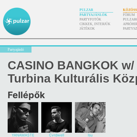
PULZAR
KÖZÖS
PARTYAJÁNLÓK
FÓRUM
PARTYFOTÓK
PULZAR
CIKKEK, INTERJÚK
APRÓHI
JÁTÉKOK
PARTYS
Partyajánló
CASINO BANGKOK w/
Turbina Kulturális Kö
Fellépők
YANAMASTE
Cvrdwell
Isu