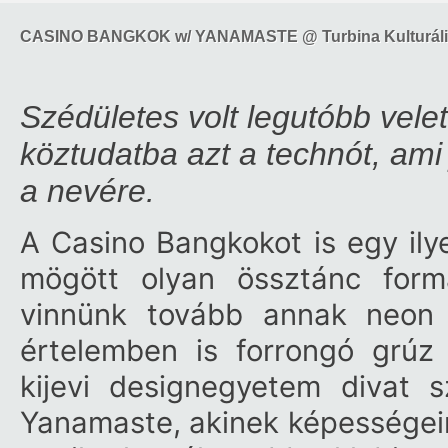
CASINO BANGKOK w/ YANAMASTE @ Turbina Kulturáli
Szédületes volt legutóbb vele
köztudatba azt a technót, ami
a nevére.
A Casino Bangkokot is egy ily
mögött olyan össztánc for
vinnünk tovább annak neon l
értelemben is forrongó grúz
kijevi designegyetem divat 
Yanamaste, akinek képességeire