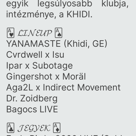
egyik legsúlyosabb klubja,
intézménye, a KHIDI.
🂱 𝓛𝓘𝓝𝓔𝓤𝓟 🂡
YANAMASTE (Khidi, GE)
Cvrdwell x Isu
Ipar x Subotage
Gingershot x Moräl
Aga2L x Indirect Movement
Dr. Zoidberg
Bagocs LIVE
🃑 𝓙𝓔𝓖𝓨𝓔𝓚 🃁