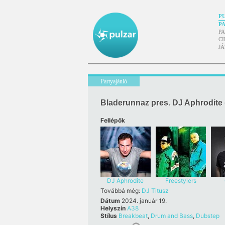
P
P
P
CI
J
Partyajánló
Bladerunnaz pres. DJ Aphrodite (
Fellépők
DJ Aphrodite
Freestylers
Továbbá még:
DJ Titusz
Dátum
2024. január 19.
Helyszín
A38
Stílus
Breakbeat
,
Drum and Bass
,
Dubstep