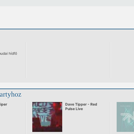
budai hídfő
partyhoz
Piper
Dave Tipper - Red
Pulse Live