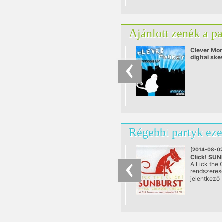
Ajánlott zenék a p
Clever Mon
digital ske
mix.mp3
Régebbi partyk eze
[2014-08-02
Click! SU
A Lick the C
@ A38, Bu
rendszeres
jelentkező
rendszerte
klubNapja. 
első teljes 
nappali tánc
ami végre s