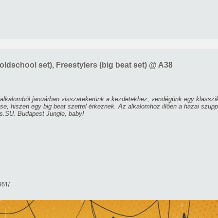
ldschool set), Freestylers (big beat set) @ A38
alkalomból januárban visszatekerünk a kezdetekhez, vendégünk egy klasszik
e, hiszen egy big beat szettel érkeznek. Az alkalomhoz illően a hazai szuppor
is.SU. Budapest Jungle, baby!
51/​