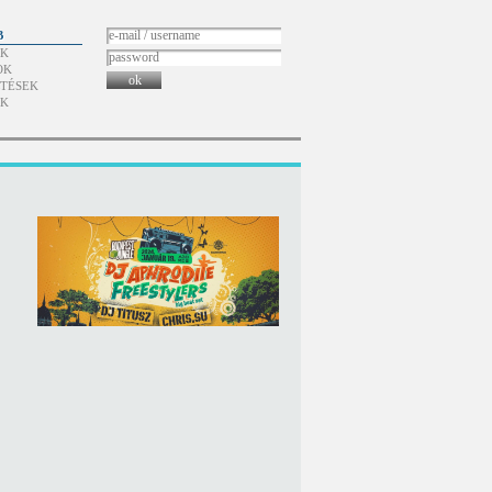
B
ÓK
OK
ok
TÉSEK
ÓK