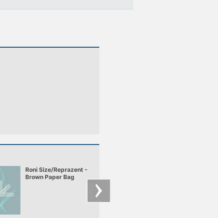
Roni Size/Reprazent -
Makai - Beneath th
Brown Paper Bag
Mask