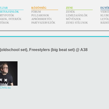
ULZAR
KÖZÖSSÉG
ZENE
EGYÉ
ARTYAJÁNLÓK
FÓRUM
ZENÉK
VIDE
ARTYFOTÓK
PULZAROSOK
LEMEZAJÁNLÓK
KLUB
KKEK, INTERJÚK
APRÓHIRDETÉS
MŰVÉSZEK
LETÖL
ÁTÉKOK
PARTYSZERVEZŐK
ZENEI STÍLUSOK
RÁDI
oldschool set), Freestylers (big beat set) @ A38
Chris.su