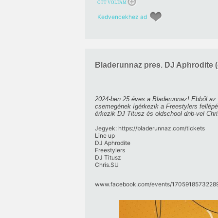
OTT VOLTAM
Kedvencekhez ad
Bladerunnaz pres. DJ Aphrodite (o
2024-ben 25 éves a Bladerunnaz! Ebből az 
csemegének ígérkezik a Freestylers fellépés
érkezik DJ Titusz és oldschool dnb-vel Chr
Jegyek:
https:/​/​bladerunnaz.com/​tickets
Line up
DJ Aphrodite
Freestylers
DJ Titusz
Chris.SU
www.facebook.com/​events/​17059185732289