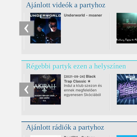
Ajánlott videók a partyhoz
Underworld - moaner
Régebbi partyk ezen a helyszínen
Black
[2021-09-24]
Trap Classic ★
Indul a klub szezon és
AKIRAH (SCO)
ennek megfelelően
egyenesen Skóciából
érkezik hozzánk a
szcéna jelenlegi egyik
legizgalmasabb
riddim/dubstep külföldi
fellépője!
Ajánlott rádiók a partyhoz