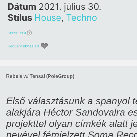
Dátum
2021. július 30.
Stílus
House
,
Techno
OTT VOLTAM
Kedvencekhez ad
Rebels w/ Tensal (PoleGroup)
Első választásunk a spanyol 
alakjára Héctor Sandovalra es
projekttel olyan címkék alatt 
nevével fémjelzett Soma Rec