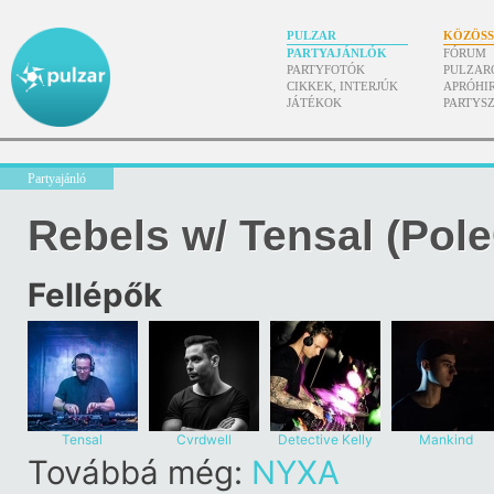
PULZAR
KÖZÖS
PARTYAJÁNLÓK
FÓRUM
PARTYFOTÓK
PULZAR
CIKKEK, INTERJÚK
APRÓHI
JÁTÉKOK
PARTYS
Partyajánló
Rebels w/ Tensal (Pol
Fellépők
Tensal
Cvrdwell
Detective Kelly
Mankind
Továbbá még:
NYXA