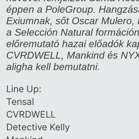
éppen a PoleGroup. Hangzása l
Exiumnak, sőt Oscar Mulero, 
a Selección Natural formációna
előremutató hazai előadók kap
CVRDWELL, Mankind és NYXA,
aligha kell bemutatni.
Line Up:
Tensal
CVRDWELL
Detective Kelly