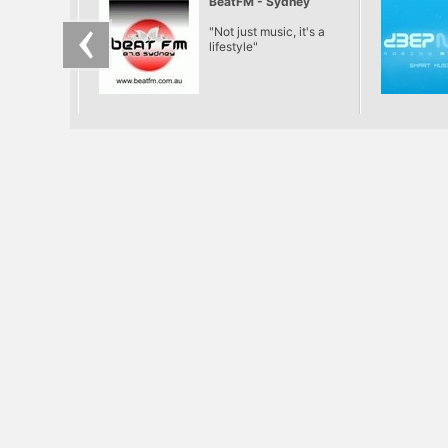
BeatFM - Sydney
"Not just music, it's a
lifestyle"