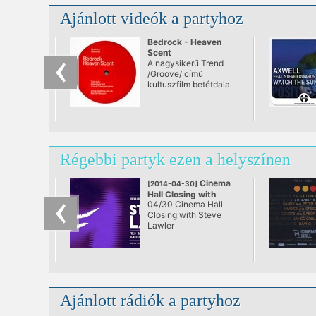
Ajánlott videók a partyhoz
Bedrock - Heaven
Scent
A nagysikerű Trend
/Groove/ című
kultuszfilm betétdala
Régebbi partyk ezen a helyszínen
Cinema
[2014-04-30]
Hall Closing with
04/30 Cinema Hall
Steve Lawler
Closing with Steve
@ Cinema Hall,
Lawler
Budapest
Ajánlott rádiók a partyhoz