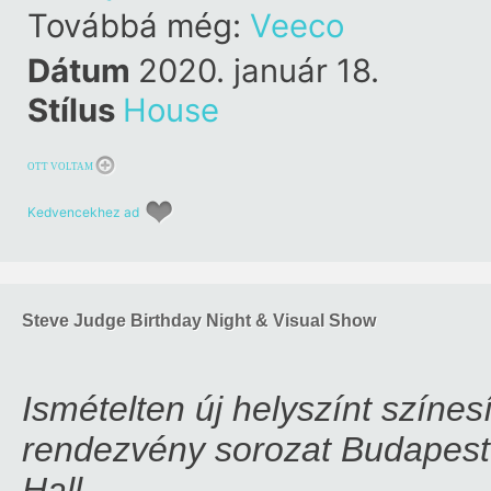
Továbbá még:
Veeco
Dátum
2020. január 18.
Stílus
House
OTT VOLTAM
Kedvencekhez ad
Steve Judge Birthday Night & Visual Show
Ismételten új helyszínt színe
rendezvény sorozat Budapest
Hall.