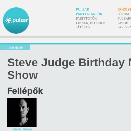
PULZAR
KÖZÖS
PARTYAJÁNLÓK
FÓRUM
PARTYFOTÓK
PULZAR
CIKKEK, INTERJÚK
APRÓHI
JÁTÉKOK
PARTYS
Partyajánló
Steve Judge Birthday 
Show
Fellépők
Steve Judge