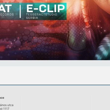
ace
ános utca
st 1117