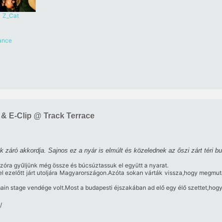
Z_Cat
ance
 & E-Clip @ Track Terrace
k záró akkordja. Sajnos ez a nyár is elmúlt és közelednek az őszi zárt téri bul
kozóra gyűljünk még össze és búcsúztassuk el együtt a nyarat.
l ezelőtt járt utoljára Magyarországon.Azóta sokan várták vissza,hogy megm
main stage vendége volt.Most a budapesti éjszakában ad elő egy élő szettet,hogy
/