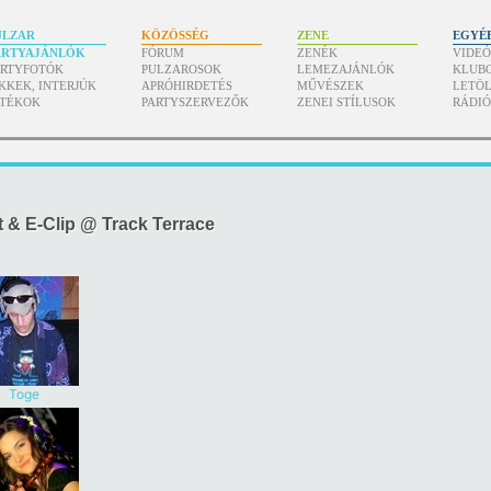
ULZAR
KÖZÖSSÉG
ZENE
EGYÉ
ARTYAJÁNLÓK
FÓRUM
ZENÉK
VIDE
ARTYFOTÓK
PULZAROSOK
LEMEZAJÁNLÓK
KLUB
KKEK, INTERJÚK
APRÓHIRDETÉS
MŰVÉSZEK
LETÖL
ÁTÉKOK
PARTYSZERVEZŐK
ZENEI STÍLUSOK
RÁDI
 & E-Clip @ Track Terrace
Toge