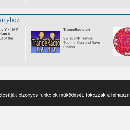
ül az
s zenei
or nyitja
 a
artyhoz
i híd budai
rack
mmár
L L Y - I M P
TranceRadio.ch
 Goa &
c Trance
t of this
Swiss 24h Trance,
Techno, Goa and Rave
Station
osítják bizonyos funkciók működését, fokozzák a felhaszná
Pulzar
© 2001–2026
|
el