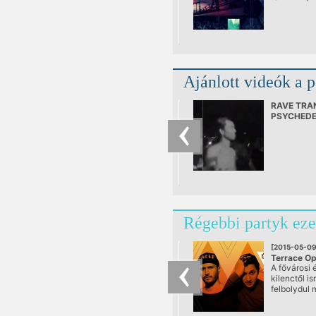
Ajánlott videók a 
RAVE TRA
PSYCHEDE
Régebbi partyk eze
[2015-05-09
Terrace O
A fővárosi 
Fiesta
kilenctől i
@ Track Te
felbolydul 
ugyanis ny
igen erős s