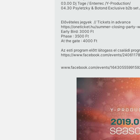
03.00 Dj Toge / Enterrec /Y-Production/
04.30 Psyletzky & Botond Exclusive b2b set 
Elővételes jegyek // Tickets in advance
https://oneticket.hu/summer-closing-party-
Early Bird: 3000 Ft
Phase : 3500 Ft
At the gate : 4000 Ft
Az esti program előtt látogass el családi prog
https://www.facebook.com/events/2406117
www.facebook.com/​events/​16430555991592