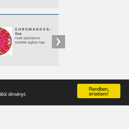
támadt. Megint!
Tudjuk, NEKED is!
Felesleges szavak
helyett inkább
megmutatjuk , miért
szeretjük a zenét.
C H R O M A N O V A -
P h i l o s o m a t i k 
Goa
csak psytrance
100% Goa &
szettek egész nap
Psychedelic Trance
Rendben,
értettem!
lói élményt.
érhetőségek
|
médiaajánlat
|
oldaltérkép
|
logó