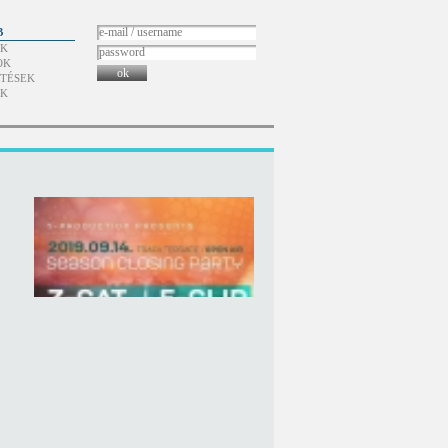
B
ÓK
OK
ok
TÉSEK
ÓK