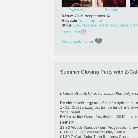
Psyletzky
Botond
Dátum
2019. szeptember 14.
Helyszín
Track Terrace
Stílus
Goa
,
Progressive Psy
,
Psychedelic Tr
OTT VOLTAM
Kedvencekhez ad
Summer Closing Party with Z-Cat
Elérkezett a 2019-es év szabadtéri bulijaina
De előtte azért egy utolsó indián nyári talál
Z-Cat Oroszország psytrance tündére 5 évve
zenei bájait.
E-Clip az idei Ozora fesztiválon (2019) is a 
LINE UP
22.30 Woody Woodpekker /Progsession crew
00.00 E-Clip /Tesseractstudio/ Serbia
01.30 Z-Cat /Solar Tech Records/ Russia