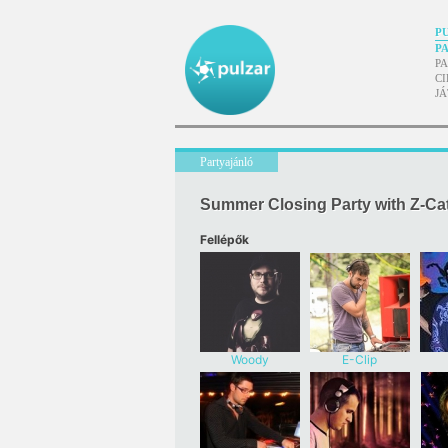
P
P
P
CI
J
Partyajánló
Summer Closing Party with Z-Cat
Fellépők
Woody
E-Clip
Woodpekker