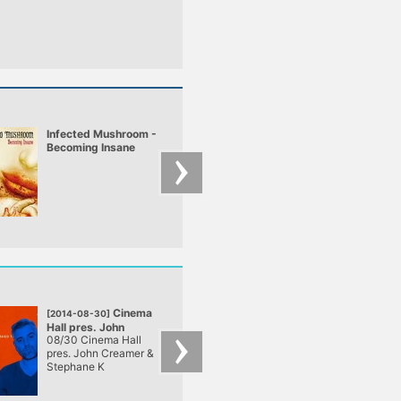
Infected Mushroom -
Shambala 2008 1
Becoming Insane
Neelix live !
Cinema
100%
[2014-08-30]
[2014-08-16]
Hall pres. John
Prime - PrimeFm
08/30 Cinema Hall
Újra kiszabadulunk 
Creamer & Stephane
Open Air 2
pres. John Creamer &
stúdióból. Nem, nem
K
@ Track Terrace
Stephane K
kávé vagy
@ Track Terrace
ebédszünetet tartun
hanem bulizhatnék