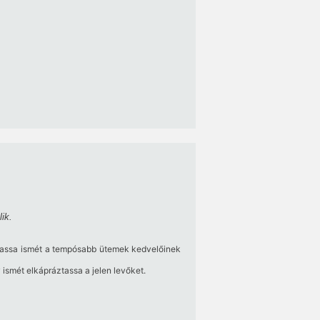
ik.
utassa ismét a tempósabb ütemek kedvelőinek
 ismét elkápráztassa a jelen levőket.