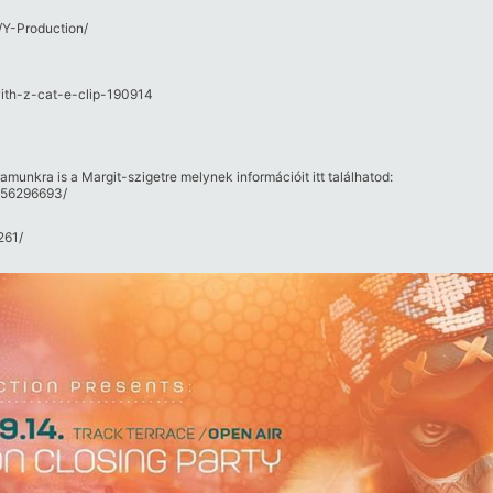
/Y-Production/
with-z-cat-e-clip-190914
ramunkra is a Margit-szigetre melynek információit itt találhatod:
856296693/
61/​