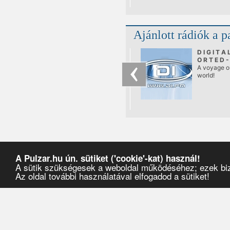
klubbal bőv
elektroniku
kínálat, ekk
meg kapuit
Ajánlott rádiók a p
Lágymányos
oldalán a T
Terrace, i
D I G I T A 
másodjára.
O R T E D -
Psychedeli
A voyage ou
world!
A Pulzar.hu ún. sütiket ('cookie'-kat) használ!
A sütik szükségesek a weboldal működéséhez; ezek bizt
Az oldal további használatával elfogadod a sütiket!
Pulzar
›
Partyajánlók
›
2019
›
szeptember
›
14
›
Summer Closing Party with Z-Cat & E-Clip