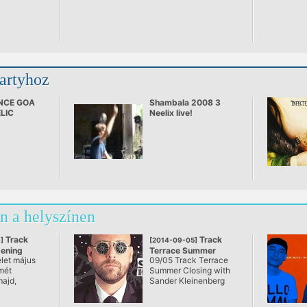
partyhoz
NCE GOA
Shambala 2008 3
LIC
Neelix live!
n a helyszínen
Track
Track
]
[2014-09-05]
pening
Terrace Summer
élet május
09/05 Track Terrace
Closing w/ Sander
smét
Summer Closing with
rrace
Kleinenberg
majd,
Sander Kleinenberg
@ Track Terrace
áron egy
zabadtéri