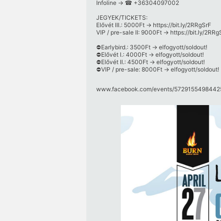
Infoline -> ☎ +36304097002
JEGYEK/TICKETS:
Elővét III.: 5000Ft ->
https:/​/​bit.ly/​2RRgSrF
VIP / pre-sale II: 9000Ft ->
https:/​/​bit.ly/​2RR
⛔️Earlybird.: 3500Ft -> elfogyott/soldout!
⛔️Elővét I.: 4000Ft -> elfogyott/soldout!
⛔️Elővét II.: 4500Ft -> elfogyott/soldout!
⛔️VIP / pre-sale: 8000Ft -> elfogyott/soldout!
www.facebook.com/​events/​57291554984425