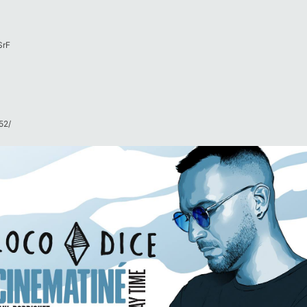
gSrF
2/​