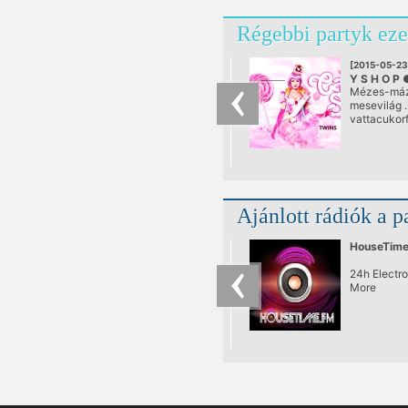
Régebbi partyk eze
[2015-05-23
Y S H O P 
Mézes-má
@ RIO Bud
mesevilág .
vattacukorf
tarka nyal
. . . bájos p
cukroslány
gumimaci h
tornyokban 
gyöngyöző
Ajánlott rádiók a p
pezsgőkokté
HouseTim
24h Electro
More