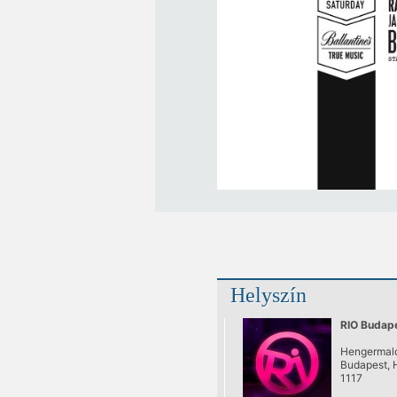
Helyszín
RIO Budap
Hengermalo
Budapest, 
1117