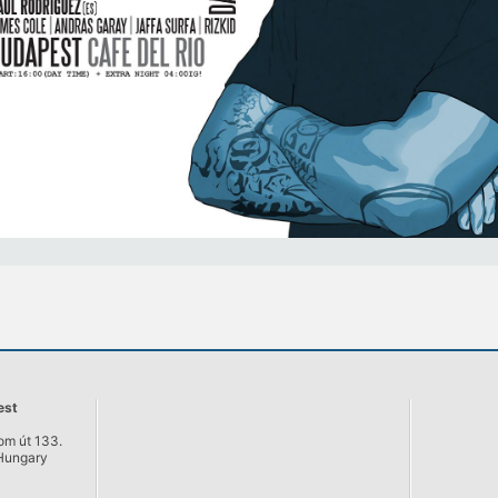
est
m út 133.
Hungary