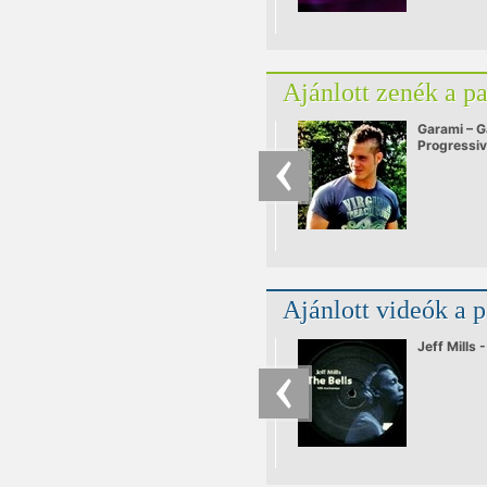
Ajánlott zenék a p
Garami – G
Progressi
Ajánlott videók a 
Jeff Mills 