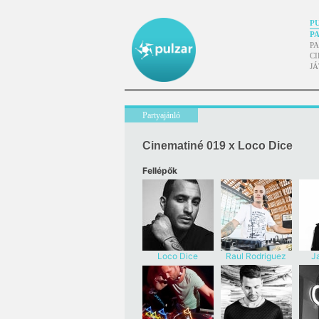
P
P
P
CI
J
Partyajánló
Cinematiné 019 x Loco Dice
Fellépők
Loco Dice
Raul Rodriguez
J