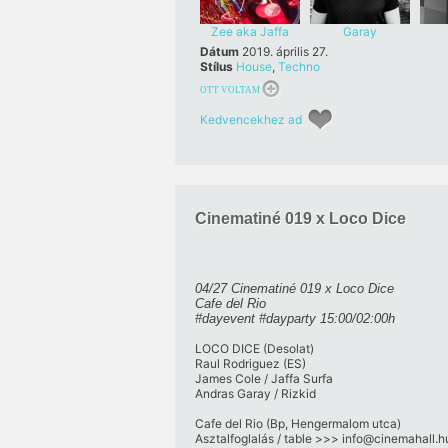
Zee aka Jaffa
Garay
Surfa
Dátum
2019. április 27.
Stílus
House
,
Techno
OTT VOLTAM
Kedvencekhez ad
Cinematiné 019 x Loco Dice
04/27 Cinematiné 019 x Loco Dice
Cafe del Rio
#dayevent #dayparty 15:00/02:00h
LOCO DICE (Desolat)
Raul Rodriguez (ES)
James Cole / Jaffa Surfa
Andras Garay / Rizkid
Cafe del Rio (Bp, Hengermalom utca)
Asztalfoglalás / table >>> info@cinemahall.h