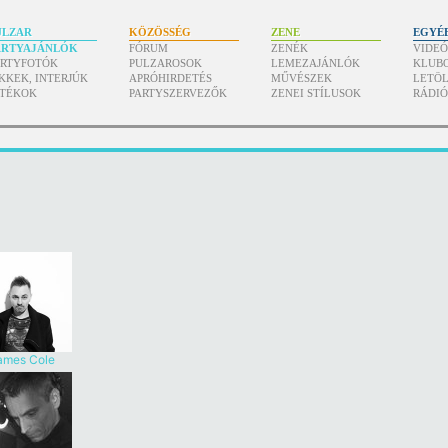
ULZAR
KÖZÖSSÉG
ZENE
EGYÉ
ARTYAJÁNLÓK
FÓRUM
ZENÉK
VIDE
ARTYFOTÓK
PULZAROSOK
LEMEZAJÁNLÓK
KLUB
KKEK, INTERJÚK
APRÓHIRDETÉS
MŰVÉSZEK
LETÖL
ÁTÉKOK
PARTYSZERVEZŐK
ZENEI STÍLUSOK
RÁDI
ames Cole