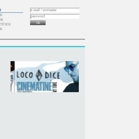
B
ÓK
OK
ok
TÉSEK
ÓK