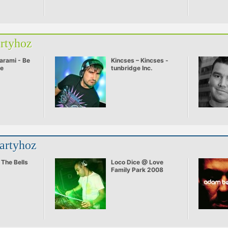
artyhoz
arami - Be
Kincses – Kincses -
ve
tunbridge Inc.
partyhoz
- The Bells
Loco Dice @ Love
Family Park 2008