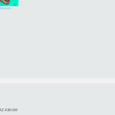
Myamo
Z A38-ON!