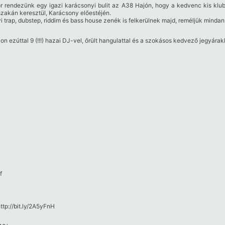
endezünk egy igazi karácsonyi bulit az A38 Hajón, hogy a kedvenc kis klu
szakán keresztül, Karácsony előestéjén.
yi trap, dubstep, riddim és bass house zenék is felkerülnek majd, reméljük minda
ezúttal 9 (!!!) hazai DJ-vel, őrült hangulattal és a szokásos kedvező jegyára
f
ttp:/​/​bit.ly/​2A5yFnH