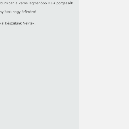
bbunkban a város legmenőbb DJ-i pörgessék
nnyiótok nagy örömére!
kkal készülünk Nektek.