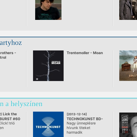
Dyson Remix)
partyhoz
rothers -
Trentemoller - Moan
trol
n a helyszínen
Lick the
]
[2013-12-14]
NBURST #60
TECHNOKUNST BD-
lick! trió
Nagy ünneplésre
dapest
03 / DAVE CLARKE
en
hívunk titeket
@ A38, Budapest
harmadik
len
születésnapunk