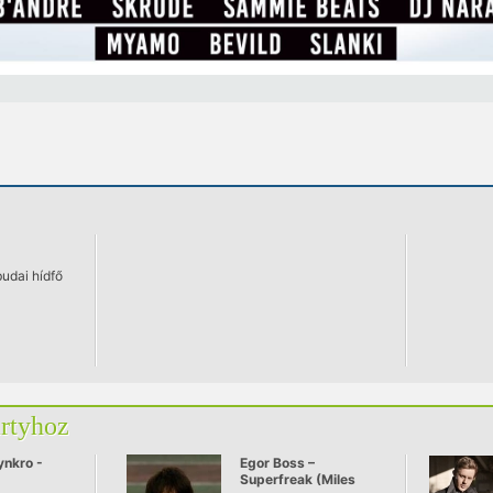
budai hídfő
artyhoz
ynkro -
Egor Boss –
Superfreak (Miles