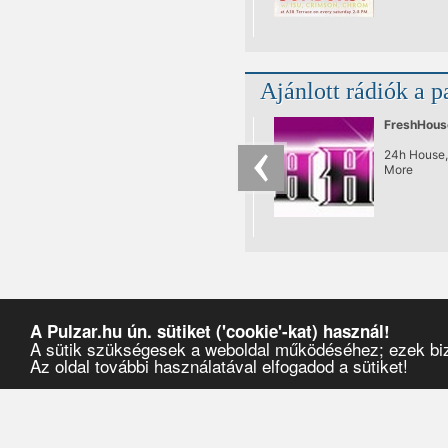
klubNapja. 
első teljes 
nappali tánc
ami végre s
se nem bef
Ajánlott rádiók a p
utáni lazul
Bólogatós,
kézfelrakós
FreshHous
mosolygós 
remek ital
24h House,
naplementé
More
A Pulzar.hu ún. sütiket ('cookie'-kat) használ!
A sütik szükségesek a weboldal működéséhez; ezek bizt
Az oldal további használatával elfogadod a sütiket!