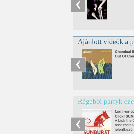
Ajánlott videók a 
Chemical B
Out Of Con
Régebbi partyk eze
[2014-08-02
Click! SU
A Lick the C
@ A38, Bu
rendszeres
jelentkező
rendszerte