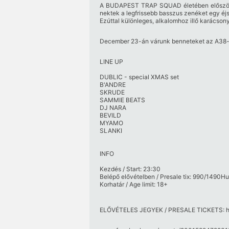
A BUDAPEST TRAP SQUAD életében először r
nektek a legfrissebb basszus zenéket egy éj
Ezúttal különleges, alkalomhoz illő karácson
December 23-án várunk benneteket az A38-on 
LINE UP
DUBLIC - special XMAS set
B'ANDRE
SKRUDE
SAMMIE BEATS
DJ NARA
BEVILD
MYAMO
SLANKI
INFO
Kezdés / Start: 23:30
Belépő elővételben / Presale tix: 990/1490Hu
Korhatár / Age limit: 18+
ELŐVÉTELES JEGYEK / PRESALE TICKETS:
h