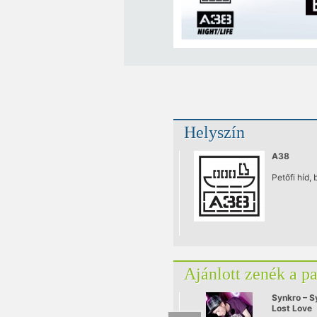
Helyszín
A38
Petőfi híd, 
Ajánlott zenék a p
Synkro – S
Lost Love