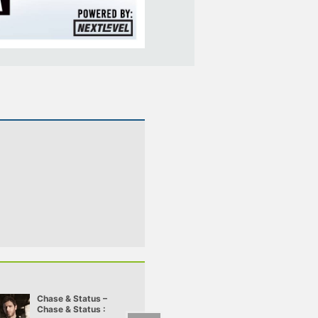
Chase & Status –
Andro, Pixa, Nobo
Chase & Status :
Moves – Nobody