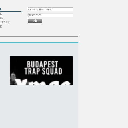
B
ÓK
OK
ok
TÉSEK
ÓK