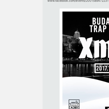
www.facebook.com/​events/​20015894722311