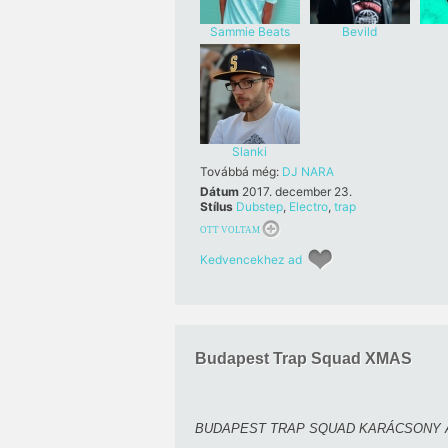
Sammie Beats
Bevild
Slanki
Továbbá még:
DJ NARA
Dátum
2017. december 23.
Stílus
Dubstep
,
Electro
,
trap
OTT VOLTAM
Kedvencekhez ad
Budapest Trap Squad XMAS
BUDAPEST TRAP SQUAD KARÁCSONY A