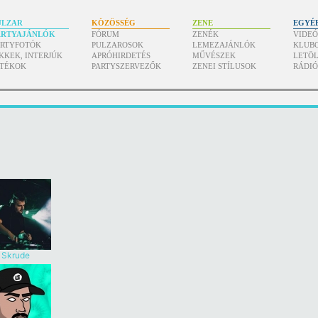
ULZAR
KÖZÖSSÉG
ZENE
EGYÉ
ARTYAJÁNLÓK
FÓRUM
ZENÉK
VIDE
ARTYFOTÓK
PULZAROSOK
LEMEZAJÁNLÓK
KLUB
KKEK, INTERJÚK
APRÓHIRDETÉS
MŰVÉSZEK
LETÖL
ÁTÉKOK
PARTYSZERVEZŐK
ZENEI STÍLUSOK
RÁDI
Skrude