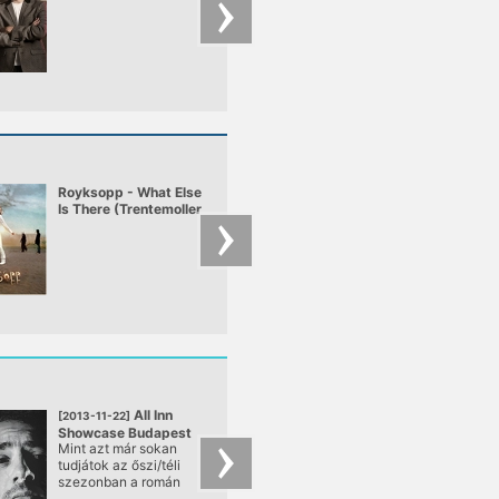
Saxon
Moves Promo mix
Royksopp - What Else
Tiefschwarz LIVE 
Is There (Trentemoller
LoveParade 2006 -
Remix)
Berlin
All Inn
COMPA
[2013-11-22]
[2013-11-16]
Showcase Budapest
DISCO - THE STOR
Mint azt már sokan
Egy teljesen új
pres. Winter Season
Lemezbemutató
tudjátok az őszi/téli
koncertműsorral
koncert
szezonban a román
készülünk. Velünk ta
techno forradalom
Török Emese (dob) é