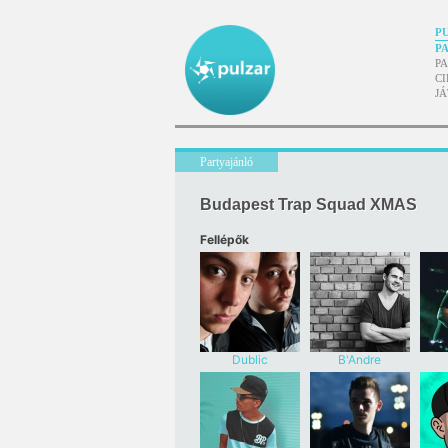
P
P
P
CI
J
Partyajánló
Budapest Trap Squad XMAS
Fellépők
Dublic
B'Andre