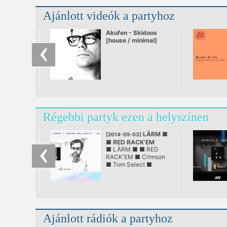
Ajánlott videók a partyhoz
Akufen - Skidoos
[house / minimal]
Régebbi partyk ezen a helyszínen
LÄRM ■
[2014-05-03]
■ RED RACK'EM
■ LÄRM ■ ■ RED
@ LÄRM
RACK'EM ■ Crimson
■ Tom Select ■
Ajánlott rádiók a partyhoz