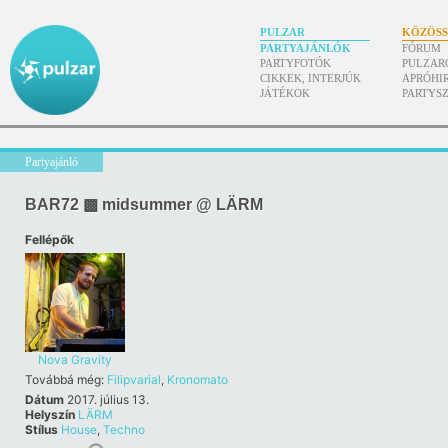
PULZAR
KÖZÖS
PARTYAJÁNLÓK
FÓRUM
PARTYFOTÓK
PULZAR
CIKKEK, INTERJÚK
APRÓHI
JÁTÉKOK
PARTYS
Partyajánló
BAR72 ▩ midsummer @ LÄRM
Fellépők
Nova Gravity
Továbbá még:
Filipvarial
,
Kronomato
Dátum
2017. július 13.
Helyszín
LÄRM
Stílus
House
,
Techno