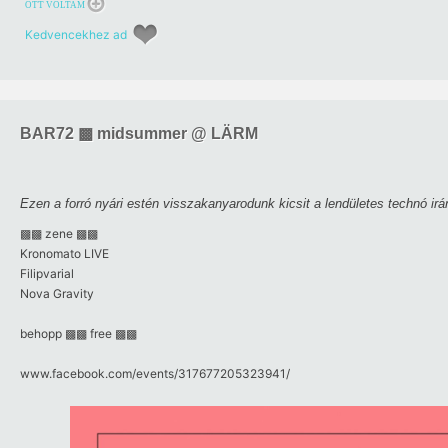
OTT VOLTAM
Kedvencekhez ad
BAR72 ▩ midsummer @ LÄRM
Ezen a forró nyári estén visszakanyarodunk kicsit a lendületes technó ir
▩▩ zene ▩▩
Kronomato LIVE
Filipvarial
Nova Gravity
behopp ▩▩ free ▩▩
www.facebook.com/​events/​317677205323941/​