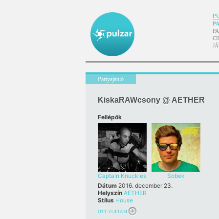
P
P
P
CI
J
Partyajánló
KiskaRAWcsony @ AETHER
Fellépők
Captain Knuckles
Sobek
Dátum
2016. december 23.
Helyszín
AETHER
Stílus
House
OTT VOLTAM