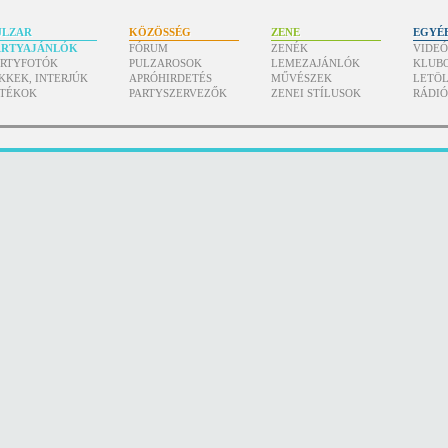
ULZAR
KÖZÖSSÉG
ZENE
EGYÉ
ARTYAJÁNLÓK
FÓRUM
ZENÉK
VIDE
ARTYFOTÓK
PULZAROSOK
LEMEZAJÁNLÓK
KLUB
KKEK, INTERJÚK
APRÓHIRDETÉS
MŰVÉSZEK
LETÖL
ÁTÉKOK
PARTYSZERVEZŐK
ZENEI STÍLUSOK
RÁDI