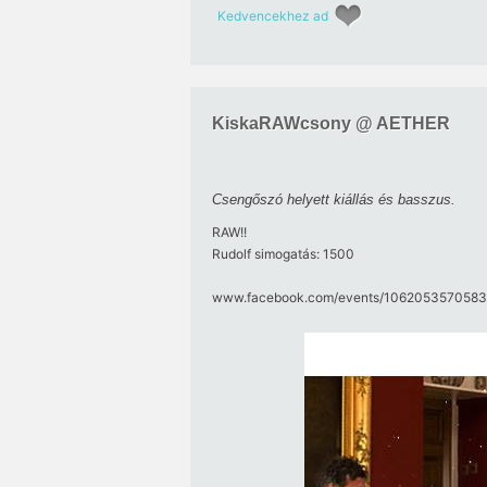
Kedvencekhez ad
KiskaRAWcsony @ AETHER
Csengőszó helyett kiállás és basszus.
RAW!!
Rudolf simogatás: 1500
www.facebook.com/​events/​10620535705839