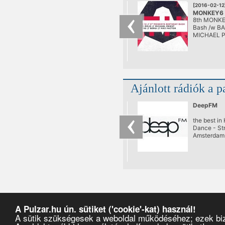
[2016-02-12
MONKEY6 B
8th MONKE
Bash
Bash /w B
@ AETHER
MICHAEL P
Sirmo Berg
Ajánlott rádiók a p
DeepFM
the best in
Dance - Str
Amsterdam
A Pulzar.hu ún. sütiket ('cookie'-kat) használ!
A sütik szükségesek a weboldal működéséhez; ezek bizt