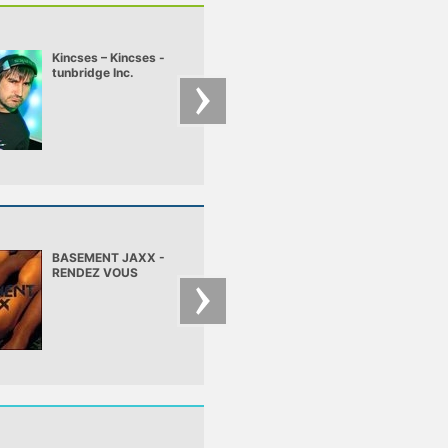
Kincses – Kincses -
Madox – Madox liv
tunbridge Inc.
Club Escape
2009.10.10
BASEMENT JAXX -
Axwell - Watch The
RENDEZ VOUS
Sunrise