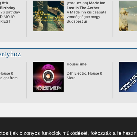
8th
Made Inn
]
[2016-02-06]
irthday
Lost In The Aether
Y6 Birthday
A Made Inn kis csapata
@ AETHER
AD MOJO
vendégségbe megy
RIEST
Budapest új
i Max Factor
underground
üdvöskéjéhez.
Tartsatok Polivel, Nora
Matisse-szal és David
Mole-lal, akik erős
ütemekkel fogják
artyhoz
biztosítani a szabadon
szárnyalást a techno
galaxysban!
HouseTime
 House &
24h Electro, House &
aight from
More
osítják bizonyos funkciók működését, fokozzák a felhaszná