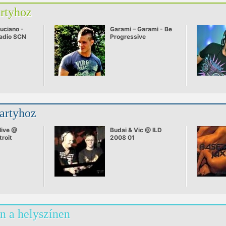
artyhoz
uciano -
Garami – Garami - Be
Radio SCN
Progressive
0
partyhoz
 live @
Budai & Vic @ ILD
troit
2008 01
n a helyszínen