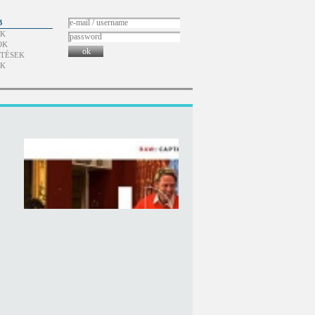
B
ÓK
OK
ok
TÉSEK
ÓK