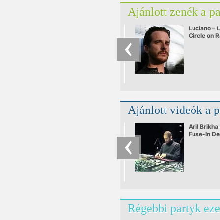
Ajánlott zenék a p
Luciano – L
Circle on 
25.09.201
Ajánlott videók a 
Aril Brikha
Fuse-In De
Régebbi partyk eze