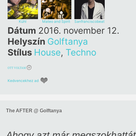
Kühl
Mateo and Spirit
Sanfranciscobeat
Dátum
2016. november 12.
Helyszín
Golftanya
Stílus
House
,
Techno
OTT VOLTAM
Kedvencekhez ad
The AFTER @ Golftanya
Ahogy azt már megszokhattátok