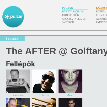
PULZAR
KÖZÖS
PARTYAJÁNLÓK
FÓRUM
PARTYFOTÓK
PULZAR
CIKKEK, INTERJÚK
APRÓHI
JÁTÉKOK
PARTYS
Partyajánló
The AFTER @ Golftan
Fellépők
Ramone
Bohumil
Meszi