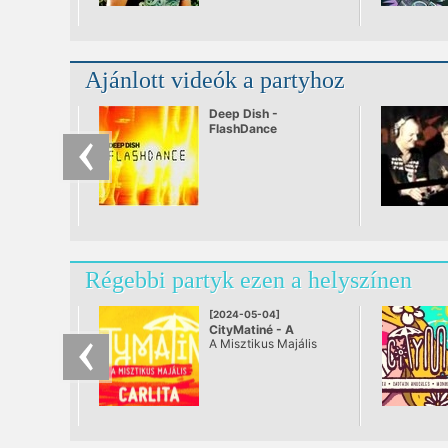
Ajánlott videók a partyhoz
Deep Dish -
FlashDance
Régebbi partyk ezen a helyszínen
[2024-05-04]
CityMatiné - A
A Misztikus Majális
Misztikus Majális
@ Golftanya