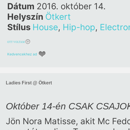
Dátum
2016. október 14.
Helyszín
Ötkert
Stílus
House
,
Hip-hop
,
Electro
OTT VOLTAM
Kedvencekhez ad
Ladies First @ Ötkert
Október 14-én CSAK CSAJOK 
Jön Nora Matisse, akit Mc Fedo