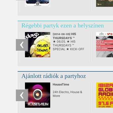
Régebbi partyk ezen a helyszínen
HI5
[2014-06-05]
THURSDAYS ™
★ 06.05. ★ HI5
SPECIAL ★ KICK-OFF
THURSDAYS ™
PARTY
SPECIAL ★ KICK-OFF
@ Ötkert, Budapest
PARTY ★ LOTFI BEGI
+ MUZZAIK + EFFENDI
★ ÖTKERT ★
Ajánlott rádiók a partyhoz
HouseTime
24h Electro, House &
More