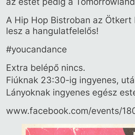
az estét pedig a Tomorrowland
A Hip Hop Bistroban az Ötkert
lesz a hangulatfelelős!
#youcandance
Extra belépő nincs.
Fiúknak 23:30-ig ingyenes, utá
Lányoknak ingyenes egész est
www.facebook.com/​events/​1