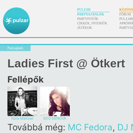
PULZAR
KÖZÖS
PARTYAJÁNLÓK
FÓRUM
PARTYFOTÓK
PULZAR
CIKKEK, INTERJÚK
APRÓHI
JÁTÉKOK
PARTYS
Partyajánló
Ladies First @ Ötkert
Fellépők
Nora Matisse
EDO DENOVA
Továbbá még:
MC Fedora
,
DJ