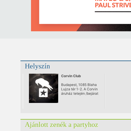
Helyszín
Corvin Club
Budapest, 1085 Blaha
Lujza tér 1-2. A Corvin
áruház tetején /bejárat
a Somogyi Béla
utcából/
Ajánlott zenék a partyhoz