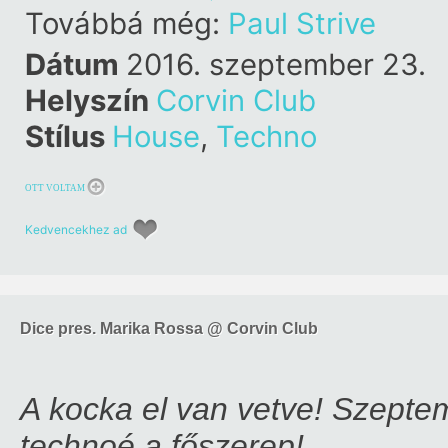
Továbbá még:
Paul Strive
Dátum
2016. szeptember 23.
Helyszín
Corvin Club
Stílus
House
,
Techno
OTT VOLTAM
Kedvencekhez ad
Dice pres. Marika Rossa @ Corvin Club
A kocka el van vetve! Szepte
technoé a főszerep!