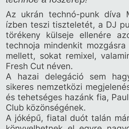
Az ukrán technó-punk díva 
ízben teszi tiszteletét, a DJ 
törékeny külseje ellenére 
technoja mindenkit mozgásra 
mellett, sokat remixel, valami
Fresh Cut néven.
A hazai delegáció sem hagy
sikeres nemzetközi megjelenés 
és tehetséges hazánk fia, Paul
Club közönségének.
A jóképű, fiatal duót talán m
könyvelhetnek el egyre nagyo