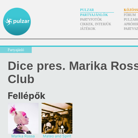
PULZAR
KÖZÖS
PARTYAJÁNLÓK
FÓRUM
PARTYFOTÓK
PULZAR
CIKKEK, INTERJÚK
APRÓHI
JÁTÉKOK
PARTYS
Partyajánló
Dice pres. Marika Ros
Club
Fellépők
Marika Rossa
Mateo and Spirit