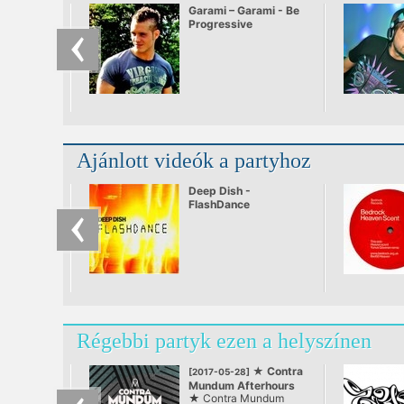
Garami – Garami - Be
Progressive
Ajánlott videók a partyhoz
Deep Dish -
FlashDance
Régebbi partyk ezen a helyszínen
★ Contra
[2017-05-28]
Mundum Afterhours
★ Contra Mundum
at Corvin Club ★