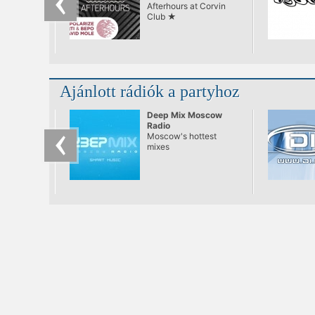
Afterhours at Corvin
Club ★
Ajánlott rádiók a partyhoz
Deep Mix Moscow
Radio
Moscow's hottest
mixes