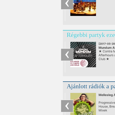
Régebbi partyk eze
[2017-05-28
Mundum Af
★ Contra 
at Corvin 
Afterhours 
Club ★
Ajánlott rádiók a p
Mellesleg
Progressive
House, Bre
Mixek