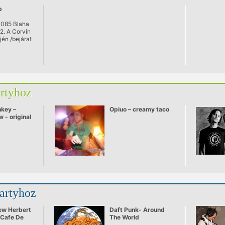
b
1085 Blaha
-2. A Corvin
jén /bejárat
Béla
artyhoz
key –
Opiuo – creamy taco
w - original
partyhoz
ew Herbert
Daft Punk- Around
 Cafe De
The World