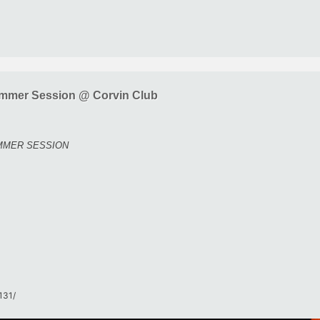
ummer Session @ Corvin Club
 SUMMER SESSION
31/​