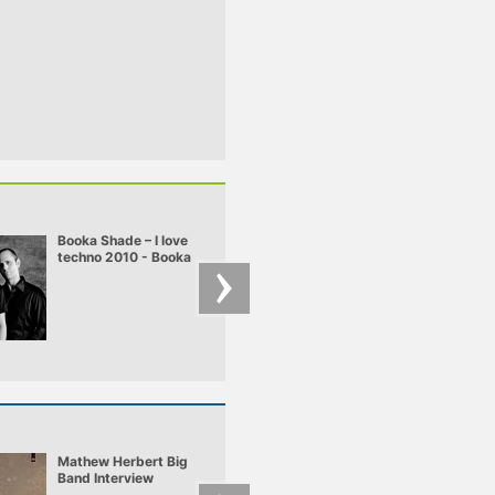
Booka Shade – I love
Bridge – Bridge -
techno 2010 - Booka
Chesty (original
Shade live
dubstep remix)
Mathew Herbert Big
Burial - Archangel
Band Interview