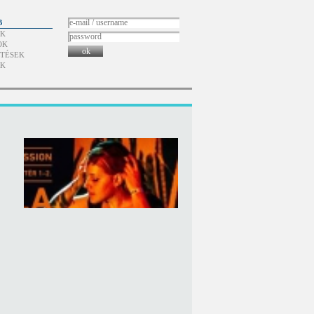
B
ÓK
OK
ok
TÉSEK
ÓK