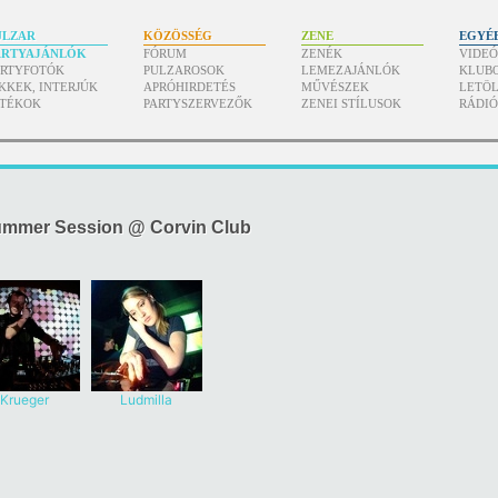
ULZAR
KÖZÖSSÉG
ZENE
EGYÉ
ARTYAJÁNLÓK
FÓRUM
ZENÉK
VIDE
ARTYFOTÓK
PULZAROSOK
LEMEZAJÁNLÓK
KLUB
KKEK, INTERJÚK
APRÓHIRDETÉS
MŰVÉSZEK
LETÖL
ÁTÉKOK
PARTYSZERVEZŐK
ZENEI STÍLUSOK
RÁDI
Summer Session @ Corvin Club
Krueger
Ludmilla