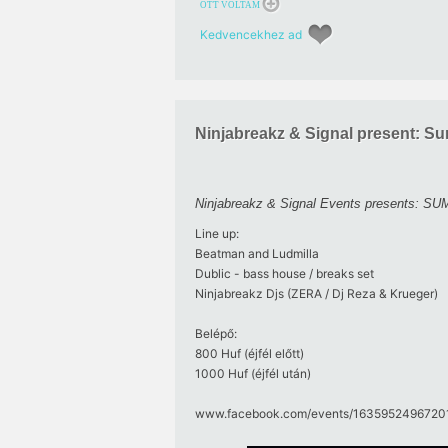
OTT VOLTAM
Kedvencekhez ad
Ninjabreakz & Signal present: S
Ninjabreakz & Signal Events presents:
Line up:
Beatman and Ludmilla
Dublic - bass house / breaks set
Ninjabreakz Djs (ZERA / Dj Reza & Krueger)
Belépő:
800 Huf (éjfél előtt)
1000 Huf (éjfél után)
www.facebook.com/​events/​16359524967201