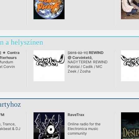
n a helyszínen
★ Contra
REWIND
]
[2015-02-11]
terhours
@ Corvintető,
Mundum
NAGYTEREM: REWIND
Club ★
Budapest
at Corvin
Palotai / Cadik / MC
Zeek / Zosha
artyhoz
.FM
RaveTrax
, Trance,
Online radio for the
akbeat & DJ
Electronica music
community