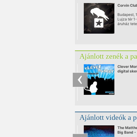
Corvin Clu
Budapest, 
Lujza tér 1
áruház tete
a Somogyi 
utcából/
Ajánlott zenék a p
Clever Mon
digital ske
mix.mp3
Ajánlott videók a 
The Matth
Big Band -
Flore