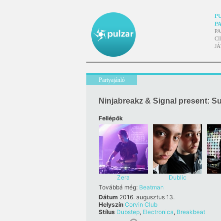
P
P
P
CI
J
Partyajánló
Ninjabreakz & Signal present: 
Fellépők
Zera
Dublic
Továbbá még:
Beatman
Dátum
2016. augusztus 13.
Helyszín
Corvin Club
Stílus
Dubstep
,
Electronica
,
Breakbeat