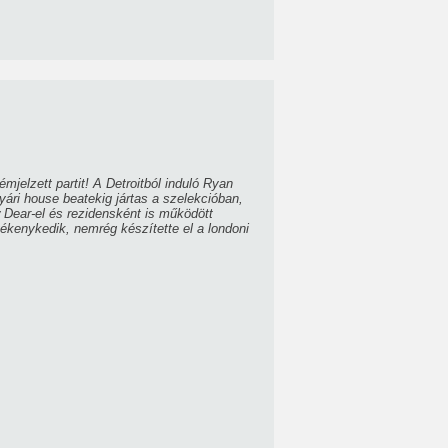
elzett partit! A Detroitból induló Ryan
nyári house beatekig jártas a szelekcióban,
Dear-el és rezidensként is működött
evékenykedik, nemrég készítette el a londoni