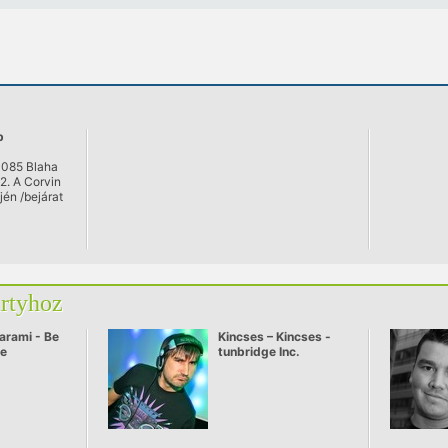
b
1085 Blaha
-2. A Corvin
jén /bejárat
Béla
artyhoz
arami - Be
Kincses – Kincses -
ve
tunbridge Inc.