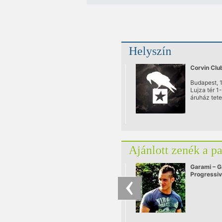
Helyszín
Corvin Clu
Budapest, 
Lujza tér 1
áruház tete
a Somogyi 
utcából/
Ajánlott zenék a p
Garami – G
Progressi