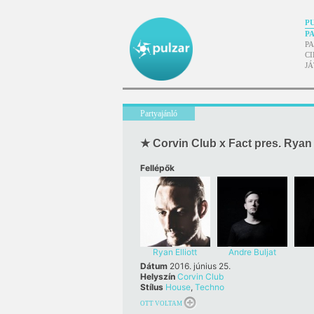
P
P
P
CI
J
Partyajánló
★ Corvin Club x Fact pres. Ryan 
Fellépők
Ryan Elliott
Andre Buljat
Dátum
2016. június 25.
Helyszín
Corvin Club
Stílus
House
,
Techno
OTT VOLTAM