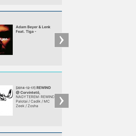
Adam Beyer & Lenk
Dj Rolando - Knight
Feat. Tiga -
Of The Jaguar
Heartbreaker
REWIND
Coo/8
[2014-12-17]
[2013-11-08]
@ Corvintető,
presents Cortechs
NAGYTEREM: REWIND
November 8-án ne
Budapest
live
Palotai / Cadik / MC
más, mint Markus
Zeek / Zosha
Schwalb, azaz
Cortechs érkezik a
tető DJ pultjába, aki
lenyűgözően
energikus,
kompromisszumoka
nem tűrő és