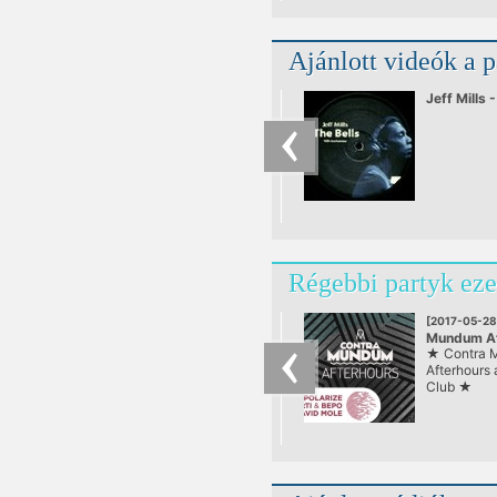
Ajánlott videók a 
Jeff Mills 
Régebbi partyk eze
[2017-05-28
Mundum Af
★ Contra 
at Corvin 
Afterhours 
Club ★