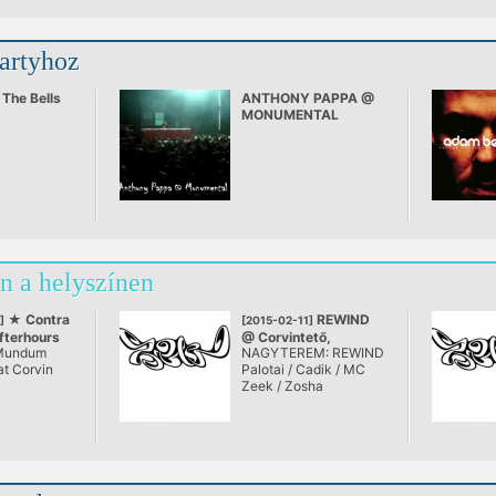
partyhoz
- The Bells
ANTHONY PAPPA @
MONUMENTAL
(24/08/07)
n a helyszínen
★ Contra
REWIND
]
[2015-02-11]
terhours
@ Corvintető,
Mundum
NAGYTEREM: REWIND
Club ★
Budapest
at Corvin
Palotai / Cadik / MC
Zeek / Zosha