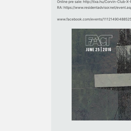
Online pre sale: http://tixa.hu/Corvin-Club-
RA: https://www.residentadvisor.net/event.
www.facebook.com/​events/​11121490488525