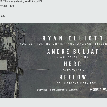
X-FACT-presents-Ryan-Elliott-US
aspx?843124
83/​