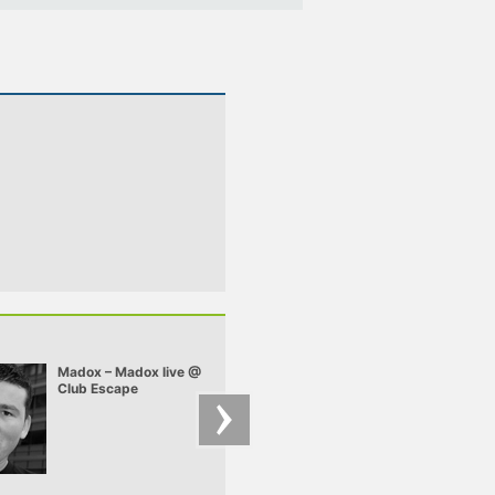
Madox – Madox live @
Chriss Ronson –
Club Escape
Chriss - Deep Felt 
2009.10.10
mix