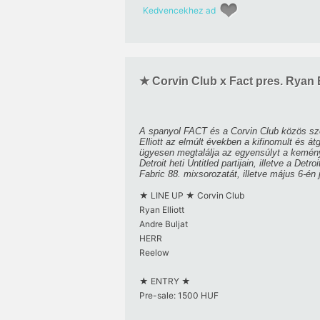
Kedvencekhez ad
★ Corvin Club x Fact pres. Ryan 
A spanyol FACT és a Corvin Club közös sze
Elliott az elmúlt években a kifinomult és át
ügyesen megtalálja az egyensúlyt a kemény
Detroit heti Untitled partijain, illetve a D
Fabric 88. mixsorozatát, illetve május 6-én
★ LINE UP ★ Corvin Club
Ryan Elliott
Andre Buljat
HERR
Reelow
★ ENTRY ★
Pre-sale: 1500 HUF