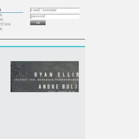
B
ÓK
OK
ok
TÉSEK
ÓK