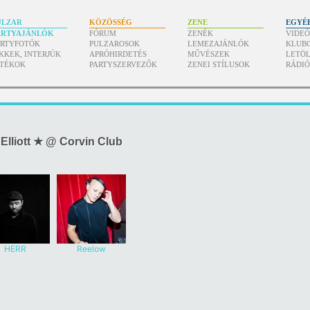
ULZAR
KÖZÖSSÉG
ZENE
EGYÉ
ARTYAJÁNLÓK
FÓRUM
ZENÉK
VIDE
ARTYFOTÓK
PULZAROSOK
LEMEZAJÁNLÓK
KLUB
KKEK, INTERJÚK
APRÓHIRDETÉS
MŰVÉSZEK
LETÖL
ÁTÉKOK
PARTYSZERVEZŐK
ZENEI STÍLUSOK
RÁDI
Elliott ★ @ Corvin Club
HERR
Reelow