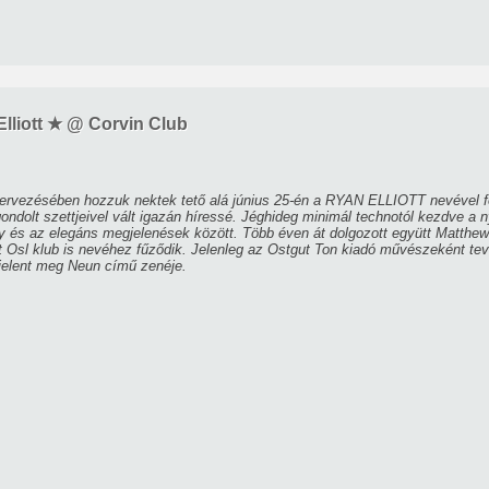
Elliott ★ @ Corvin Club
rvezésében hozzuk nektek tető alá június 25-én a RYAN ELLIOTT nevével fémj
gondolt szettjeivel vált igazán híressé. Jéghideg minimál technotól kezdve a 
 és az elegáns megjelenések között. Több éven át dolgozott együtt Matthew 
etroit Osl klub is nevéhez fűződik. Jelenleg az Ostgut Ton kiadó művészeként t
 jelent meg Neun című zenéje.