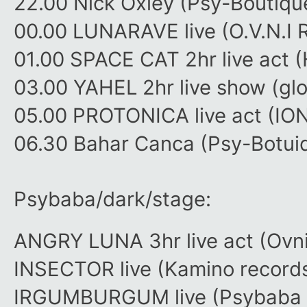
22.00 Nick Oxley (Psy-Boutiqu
00.00 LUNARAVE live (O.V.N.
01.00 SPACE CAT 2hr live act 
03.00 YAHEL 2hr live show (glo
05.00 PROTONICA live act (IO
06.30 Bahar Canca (Psy-Botui
Psybaba/dark/stage:
ANGRY LUNA 3hr live act (Ovni
INSECTOR live (Kamino record
IRGUMBURGUM live (Psybaba