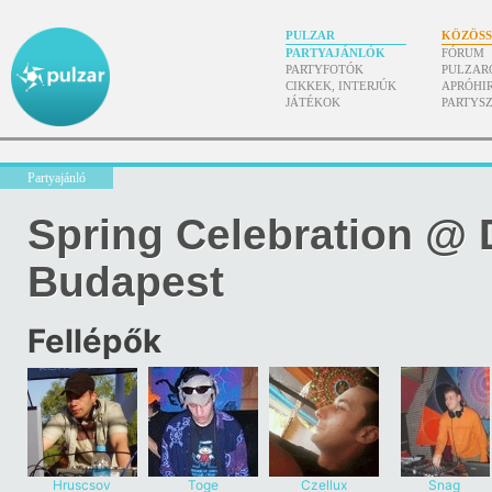
PULZAR
KÖZÖS
PARTYAJÁNLÓK
FÓRUM
PARTYFOTÓK
PULZAR
CIKKEK, INTERJÚK
APRÓHI
JÁTÉKOK
PARTYS
Partyajánló
Spring Celebration @ D
Budapest
Fellépők
Hruscsov
Toge
Czellux
Snag