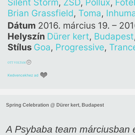
Silent Storm
,
ZSD
,
Pollux
,
Fote
Brian Grassfield
,
Toma
,
Inhum
Dátum
2016. március 19. – 201
Helyszín
Dürer kert
,
Budapest
Stílus
Goa
,
Progressive
,
Tranc
OTT VOLTAM
Kedvencekhez ad
Spring Celebration @ Dürer kert, Budapest
A Psybaba team márciusban é