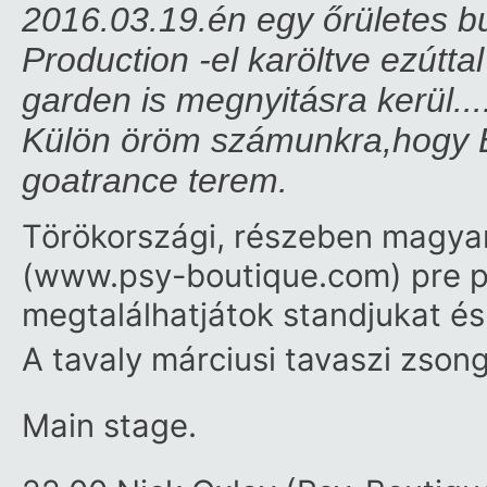
2016.03.19.én egy őrületes bu
Production -el karöltve ezútta
garden is megnyitásra kerül...
Külön öröm számunkra,hogy E-
goatrance terem.
Törökországi, részeben magyar
(www.psy-boutique.com) pre pa
megtalálhatjátok standjukat és 
A tavaly márciusi tavaszi zsong
Main stage.