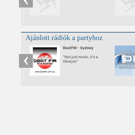
Ajánlott rádiók a partyhoz
BeatFM - Sydney
"Not just music, it's a
lifestyle"