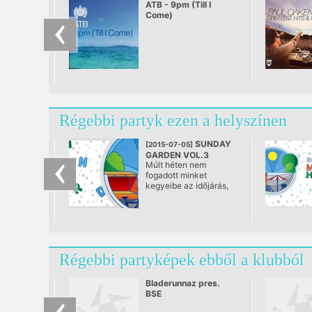
ATB - 9pm (Till I
Come)
Régebbi partyk ezen a helyszínen
SUNDAY
[2015-07-05]
GARDEN VOL.3
Múlt héten nem
@ Dürer Kert
fogadott minket
kegyeibe az időjárás,
most úgy tűnik, annál
inkább!! :)
Régebbi partyképek ebből a klubból
Bladerunnaz pres.
BSE