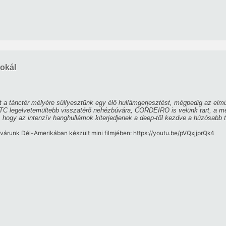
okál
 a tánctér mélyére süllyesztünk egy élő hullámgerjesztést, mégpedig az elm
ITC legelvetemültebb visszatérő nehézbúvára, CORDEIRO is velünk tart, a 
 hogy az intenzív hanghullámok kiterjedjenek a deep-től kezdve a húzósabb 
várunk Dél-Amerikában készült mini filmjében: https://youtu.be/pVQxjjprQk4