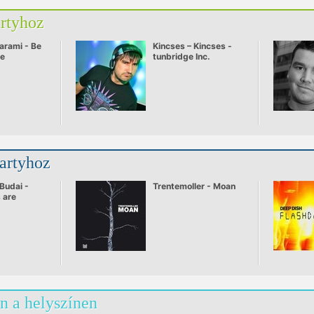
artyhoz
arami - Be
Kincses – Kincses -
ve
tunbridge Inc.
partyhoz
Budai -
Trentemoller - Moan
 are
n a helyszínen