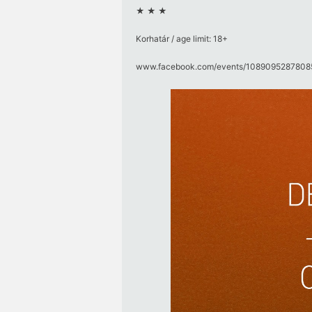
★ ★ ★
Korhatár / age limit: 18+
www.facebook.com/​events/​10890952878085