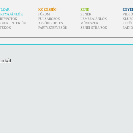
ULZAR
KÖZÖSSÉG
ZENE
EGYÉ
ARTYAJÁNLÓK
FÓRUM
ZENÉK
VIDE
ARTYFOTÓK
PULZAROSOK
LEMEZAJÁNLÓK
KLUB
KKEK, INTERJÚK
APRÓHIRDETÉS
MŰVÉSZEK
LETÖL
ÁTÉKOK
PARTYSZERVEZŐK
ZENEI STÍLUSOK
RÁDI
Lokál