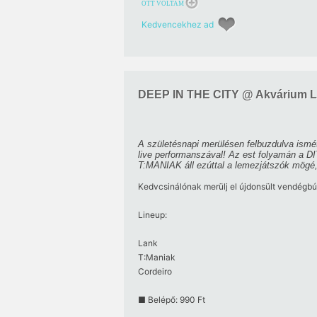
OTT VOLTAM
Kedvencekhez ad
DEEP IN THE CITY @ Akvárium L
A születésnapi merülésen felbuzdulva ismét
live performanszával! Az est folyamán a D
T:MANIAK áll ezúttal a lemezjátszók mögé,
Kedvcsinálónak merülj el újdonsült vendégbú
Lineup:
Lank
T:Maniak
Cordeiro
■ Belépő: 990 Ft