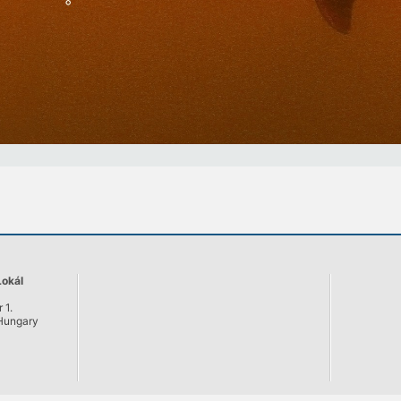
okál
 1.
Hungary