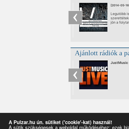
[2014-05-16
Legutóbb i
szerettétek
jön a folyta
Ajánlott rádiók a p
JustMusic
A Pulzar.hu ún. sütiket ('cookie'-kat) használ!
A sütik szükségesek a weboldal működéséhez; ezek bizt