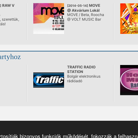
RAW V
MOVE
]
[2014-05-14]
@ Akvárium Lokál
s
MOVE / Beta, Roocha
, szerettük,
@ VOLT MUSIC Bar
tás!
artyhoz
TRAFFIC RADIO
STATION
Bolgár elektronikus
rádióadó
osítják bizonyos funkciók működését, fokozzák a felhaszná