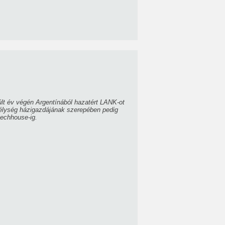
últ év végén Argentínából hazatért LANK-ot
mélység házigazdájának szerepében pedig
techhouse-ig.