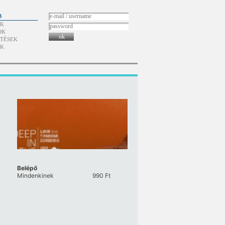
B
ÓK
OK
ok
TÉSEK
ÓK
Belépő
Mindenkinek
990
Ft