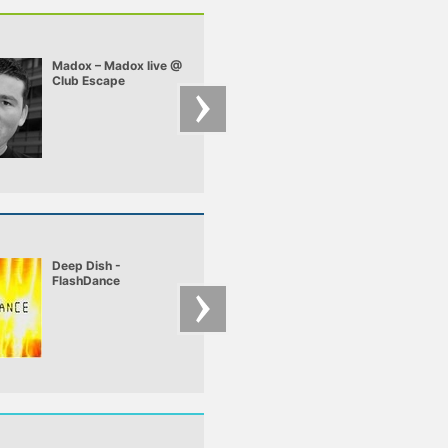
Madox – Madox live @
Chriss Ronson –
Club Escape
Chriss - Deep Felt 
2009.10.10
mix
Deep Dish -
Budai & Vic @ ILD
FlashDance
2008 01