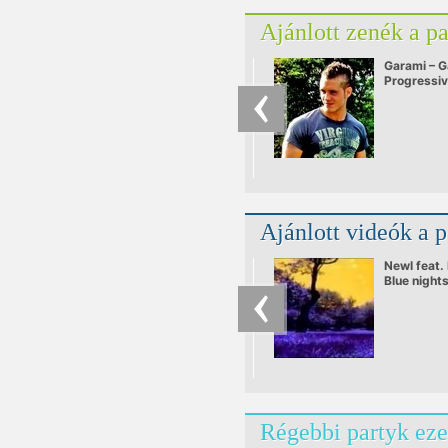
Ajánlott zenék a p
Garami – G
Progressi
Ajánlott videók a 
Newl feat. 
Blue nights
beautiful
Régebbi partyk eze