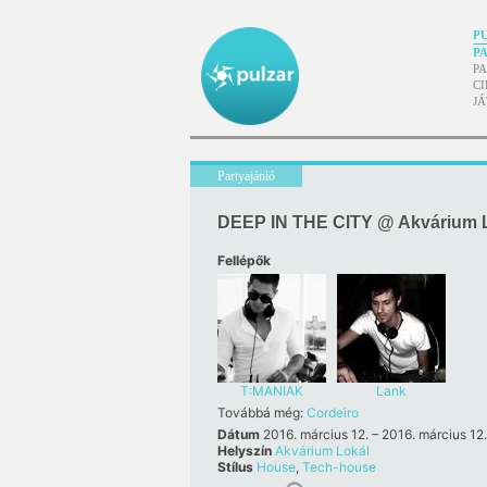
P
P
P
CI
J
Partyajánló
DEEP IN THE CITY @ Akvárium 
Fellépők
T:MANIAK
Lank
Továbbá még:
Cordeiro
Dátum
2016. március 12. – 2016. március 12.
Helyszín
Akvárium Lokál
Stílus
House
,
Tech-house