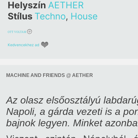
Helyszín
AETHER
Stílus
Techno
,
House
OTT VOLTAM
Kedvencekhez ad
MACHINE AND FRIENDS @ AETHER
Az olasz elsőosztályú labdarú
Napoli, a gárda vezeti is a po
bajnok legyen. Minket azonb