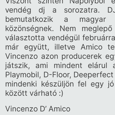
Viszont szintén Nápolyból 
vendég dj a sorozatra. D
bemutatkozik a magyar Fu
közönségnek. Nem meglep
választotta vendégül februárra
már együtt, illetve Amico t
Vincenzo azon producerek egy
játszik, ami mindent elárul 
Playmobil, D-Floor, Deeperfect
mindenki készüljön fel egy j
között várható :)
Vincenzo D’ Amico