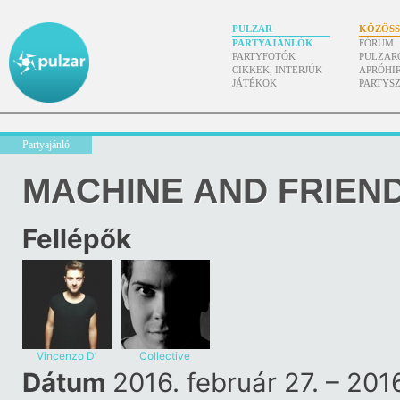
PULZAR
KÖZÖS
PARTYAJÁNLÓK
FÓRUM
PARTYFOTÓK
PULZAR
CIKKEK, INTERJÚK
APRÓHI
JÁTÉKOK
PARTYS
Partyajánló
MACHINE AND FRIEN
Fellépők
Vincenzo D’
Collective
Amico
Machine
Dátum
2016. február 27. – 2016