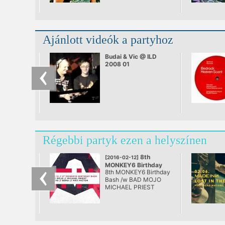
Ajánlott videók a partyhoz
Budai & Vic @ ILD
2008 01
Régebbi partyk ezen a helyszínen
8th
[2016-02-12]
MONKEY6 Birthday
8th MONKEY6 Birthday
Bash
Bash /w BAD MOJO
@ AETHER
MICHAEL PRIEST
Sirmo Bergi Max Factor