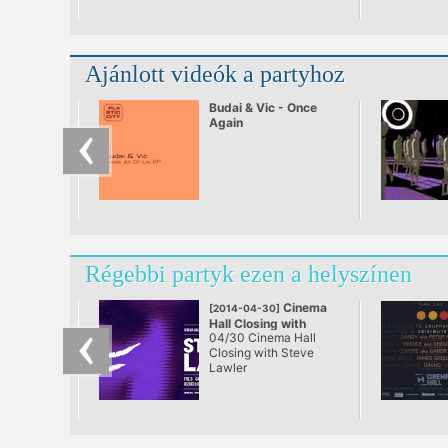
Ajánlott videók a partyhoz
Budai & Vic - Once
Again
Régebbi partyk ezen a helyszínen
Cinema
[2014-04-30]
Hall Closing with
04/30 Cinema Hall
Steve Lawler
Closing with Steve
@ Cinema Hall,
Lawler
Budapest