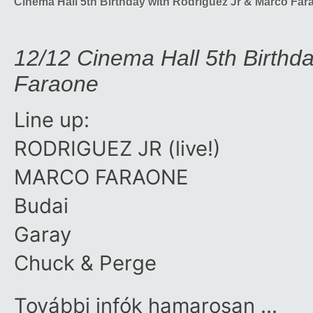
Cinema Hall 5th Birthday with Rodriguez Jr & Marco Fa
12/12 Cinema Hall 5th Birthd
Faraone
Line up:
RODRIGUEZ JR (live!)
MARCO FARAONE
Budai
Garay
Chuck & Perge
További infók hamarosan …