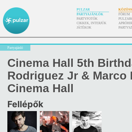
PULZAR
KÖZÖS
PARTYAJÁNLÓK
FÓRUM
PARTYFOTÓK
PULZAR
CIKKEK, INTERJÚK
APRÓHI
JÁTÉKOK
PARTYS
Partyajánló
Cinema Hall 5th Birthd
Rodriguez Jr & Marco
Cinema Hall
Fellépők