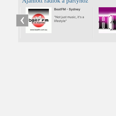
Ajánlott rádiók a partyhoz
BeatFM - Sydney
"Not just music, it's a
lifestyle"