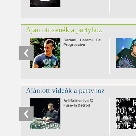
a Somogyi Béla
utcából/
Ajánlott zenék a partyhoz
Garami – Garami - Be
Progressive
Ajánlott videók a partyhoz
Aril Brikha live @
Fuse-In Detroit