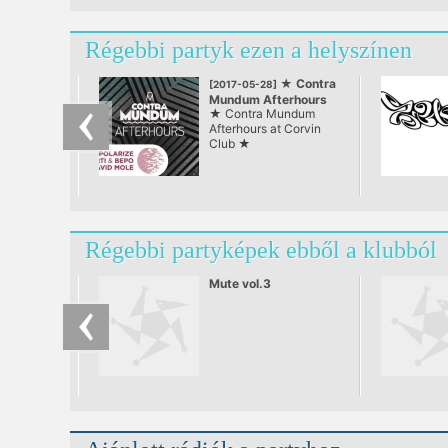
Régebbi partyk ezen a helyszínen
★ Contra
[2017-05-28]
Mundum Afterhours
★ Contra Mundum
at Corvin Club ★
Afterhours at Corvin
Club ★
Régebbi partyképek ebből a klubból
Mute vol.3