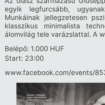
Az olasz származású Giusep
egyik legfurcsább, ugyanak
Munkáinak jellegzetesen psz
klasszikus minimalista techn
álomvilág tele varázslattal. A 
Belépő: 1.000 HUF
Start: 23:00
www.facebook.com/​events/​8