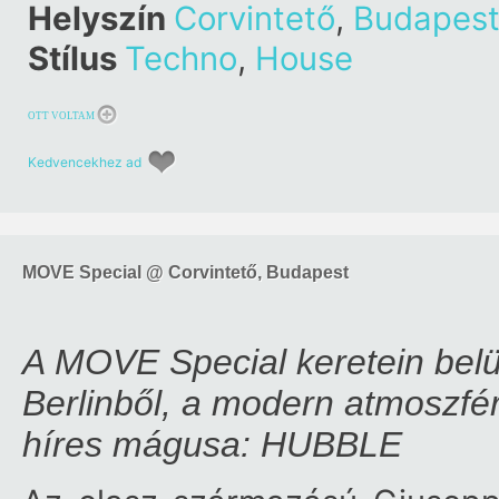
Helyszín
Corvintető
,
Budapes
Stílus
Techno
,
House
OTT VOLTAM
Kedvencekhez ad
MOVE Special @ Corvintető, Budapest
A MOVE Special keretein belü
Berlinből, a modern atmoszfé
híres mágusa: HUBBLE