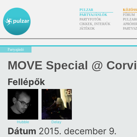
PULZAR
KÖZÖS
PARTYAJÁNLÓK
FÓRUM
PARTYFOTÓK
PULZAR
CIKKEK, INTERJÚK
APRÓHI
JÁTÉKOK
PARTYS
Partyajánló
MOVE Special @ Corvi
Fellépők
Hubble
Delay
Dátum
2015. december 9.