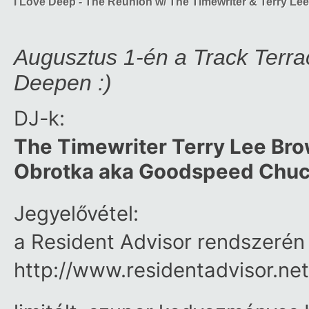
I Love Deep - The Reunion w/ The Timewriter & Terry Le
Augusztus 1-én a Track Terrac
Deepen :)
DJ-k:
The Timewriter Terry Lee Brow
Obrotka aka Goodspeed Chuc
Jegyelővétel:
a Resident Advisor rendszerén 
http://
www.residentadvisor.net