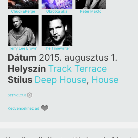
Chuck&Perge
Obrotka aka
Peter Makto
Goodspeed
Terry Lee Brown
The Timewriter
Jr.
Dátum
2015. augusztus 1.
Helyszín
Track Terrace
Stílus
Deep House
,
House
OTT VOLTAM
Kedvencekhez ad