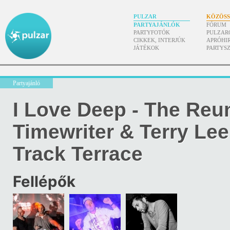
PULZAR
KÖZÖS
PARTYAJÁNLÓK
FÓRUM
PARTYFOTÓK
PULZAR
CIKKEK, INTERJÚK
APRÓHI
JÁTÉKOK
PARTYS
Partyajánló
I Love Deep - The Reu
Timewriter & Terry Le
Track Terrace
Fellépők