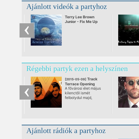
Ajánlott videók a partyhoz
Terry Lee Brown
Junior - Fix Me Up
Régebbi partyk ezen a helyszínen
Track
[2015-05-09]
Terrace Opening
A fővárosi élet május
Fiesta
kilenctől ismét
@ Track Terrace
felbolydul majd,
ugyanis nyáron egy
igen erős szabadtéri
klubbal bővül az
elektronikus zenei
kínálat, ekkor nyitja
meg kapuit a
Ajánlott rádiók a partyhoz
Lágymányosi híd budai
oldalán a Track