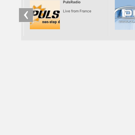
Terrace, immár
PulsRadio
másodjára.
Live from France